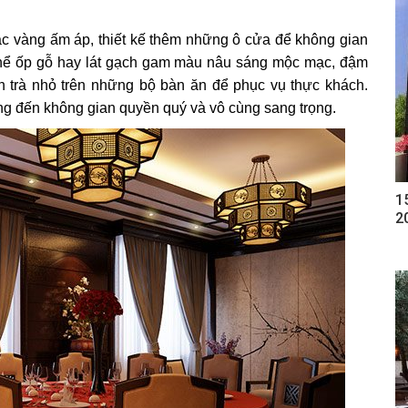
ắc vàng ấm áp, thiết kế thêm những ô cửa để không gian
 thể ốp gỗ hay lát gạch gam màu nâu sáng mộc mạc, đậm
h trà nhỏ trên những bộ bàn ăn để phục vụ thực khách.
ng đến không gian quyền quý và vô cùng sang trọng.
1
2