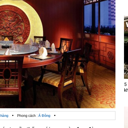
5
k
•
•
 hàng
Phong cách :
Á Đông