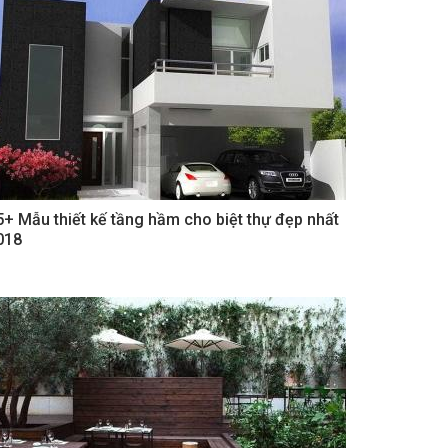
5+ Mẫu thiết kế tầng hầm cho biệt thự đẹp nhất
018