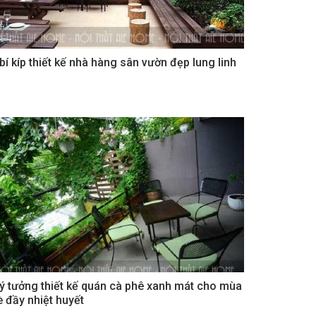
 bí kíp thiết kế nhà hàng sân vườn đẹp lung linh
 ý tưởng thiết kế quán cà phê xanh mát cho mùa
è đầy nhiệt huyết