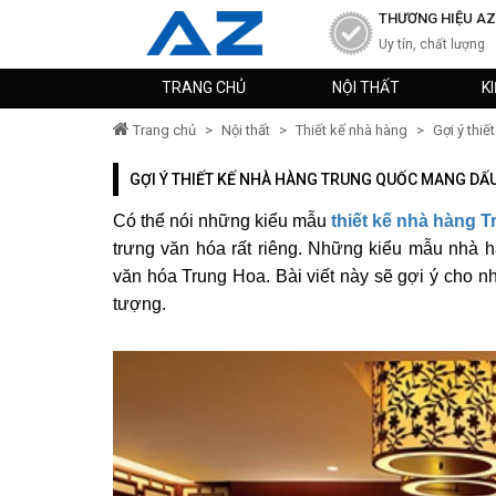
THƯƠNG HIỆU AZ
Uy tín, chất lượng
TRANG CHỦ
NỘI THẤT
K
Trang chủ
>
Nội thất
>
Thiết kế nhà hàng
>
Gợi ý thiế
GỢI Ý THIẾT KẾ NHÀ HÀNG TRUNG QUỐC MANG DẤ
Có thể nói những kiểu mẫu
thiết kế nhà hàng 
trưng văn hóa rất riêng. Những kiểu mẫu nhà h
văn hóa Trung Hoa. Bài viết này sẽ gợi ý cho 
tượng.