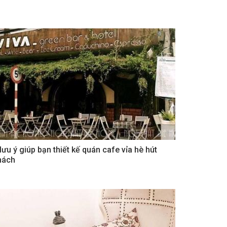
 lưu ý giúp bạn thiết kế quán cafe vỉa hè hút
hách