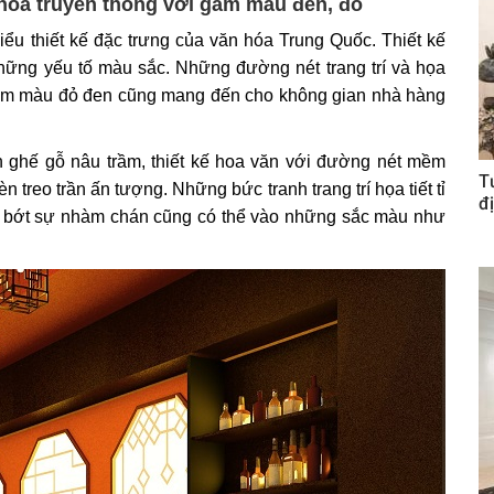
hóa truyền thống với gam màu đen, đỏ
ểu thiết kế đặc trưng của văn hóa Trung Quốc. Thiết kế
những yếu tố màu sắc. Những đường nét trang trí và họa
 Gam màu đỏ đen cũng mang đến cho không gian nhà hàng
n ghế gỗ nâu trầm, thiết kế hoa văn với đường nét mềm
T
 treo trần ấn tượng. Những bức tranh trang trí họa tiết tỉ
đị
n bớt sự nhàm chán cũng có thể vào những sắc màu như