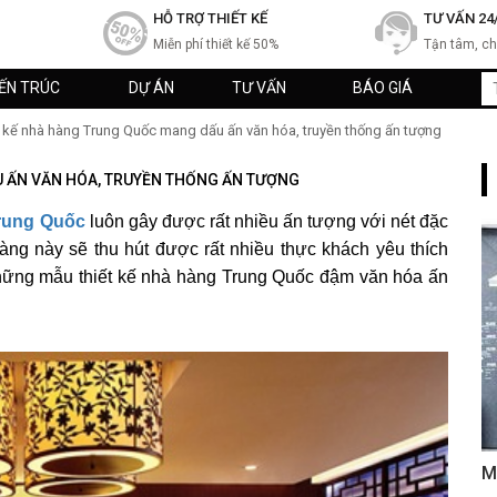
HỖ TRỢ THIẾT KẾ
TƯ VẤN 24
Miễn phí thiết kế 50%
Tận tâm, c
IẾN TRÚC
DỰ ÁN
TƯ VẤN
BÁO GIÁ
t kế nhà hàng Trung Quốc mang dấu ấn văn hóa, truyền thống ấn tượng
U ẤN VĂN HÓA, TRUYỀN THỐNG ẤN TƯỢNG
Trung Quốc
luôn gây được rất nhiều ấn tượng với nét đặc
àng này sẽ thu hút được rất nhiều thực khách yêu thích
những mẫu thiết kế nhà hàng Trung Quốc đậm văn hóa ấn
M