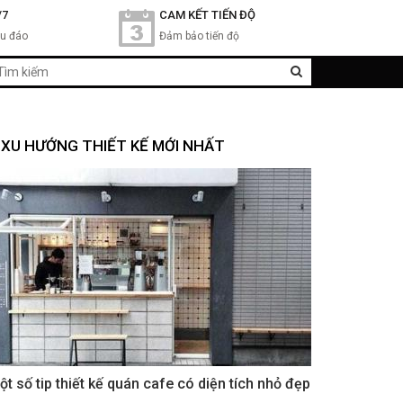
/7
CAM KẾT TIẾN ĐỘ
hu đáo
Đảm bảo tiến độ
XU HƯỚNG THIẾT KẾ MỚI NHẤT
ột số tip thiết kế quán cafe có diện tích nhỏ đẹp