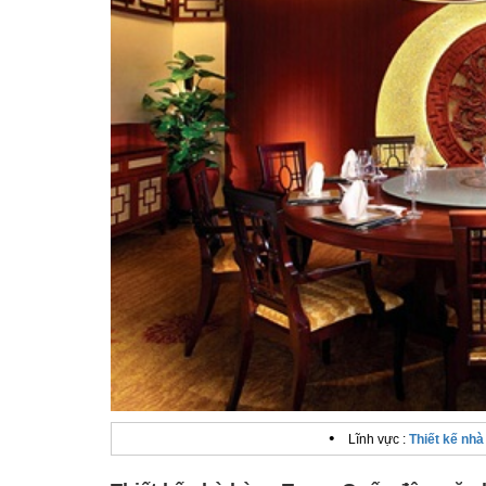
•
Lĩnh vực :
Thiết kế nhà