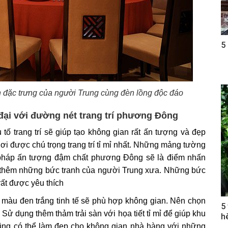
5
n đặc trưng của người Trung cùng đèn lồng độc đáo
đại với đường nét trang trí phương Đông
ố trang trí sẽ giúp tạo không gian rất ấn tượng và đẹp
ơi được chú trọng trang trí tỉ mỉ nhất. Những mảng tường
 pháp ấn tượng đậm chất phương Đông sẽ là điểm nhấn
eo thêm những bức tranh của người Trung xưa. Những bức
rất được yêu thích
 màu đen trắng tinh tế sẽ phù hợp không gian. Nên chọn
5
Sử dụng thêm thảm trải sàn với họa tiết tỉ mỉ để giúp khu
h
ũng có thể làm đẹp cho không gian nhà hàng với những