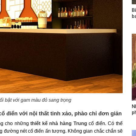
B
b
ổi bật với gam màu đỏ sang trọng
N
ph
ổ điển với nội thất tinh xảo, phào chỉ đơn giản
rưng cho những
thiết kế nhà hàng Trung
cổ điển. Có thể
ng đường nét cổ điển ấn tượng. Không gian chắc chắn sẽ