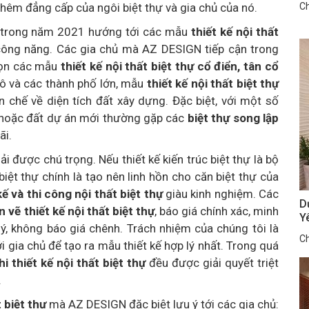
g thêm đẳng cấp của ngôi biệt thự và gia chủ của nó.
Ch
à trong năm 2021 hướng tới các mẫu
thiết kế nội thất
ông năng. Các gia chủ mà AZ DESIGN tiếp cận trong
họn các mẫu
thiết kế nội thất biệt thự cổ điển, tân cổ
 đô và các thành phố lớn, mẫu
thiết kế nội thất biệt thự
chế về diện tích đất xây dựng. Đặc biệt, với một số
ỏa hoặc đất dự án mới thường gặp các
biệt thự song lập
ãi.
phải được chú trọng. Nếu thiết kế kiến trúc biệt thự là bộ
 biệt thự chính là tạo nên linh hồn cho căn biệt thự của
kế và thi công nội thất biệt thự
giàu kinh nghiệm. Các
D
n vẽ thiết kế nội thất biệt thự
, báo giá chính xác, minh
Y
ý, không báo giá chênh. Trách nhiệm của chúng tôi là
Ch
với gia chủ để tạo ra mẫu thiết kế hợp lý nhất. Trong quá
hi thiết kế nội thất biệt thự
đều được giải quyết triệt
.
t biệt thự
mà AZ DESIGN đặc biệt lưu ý tới các gia chủ: