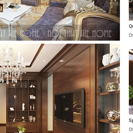
Q
Ch
S
Ch