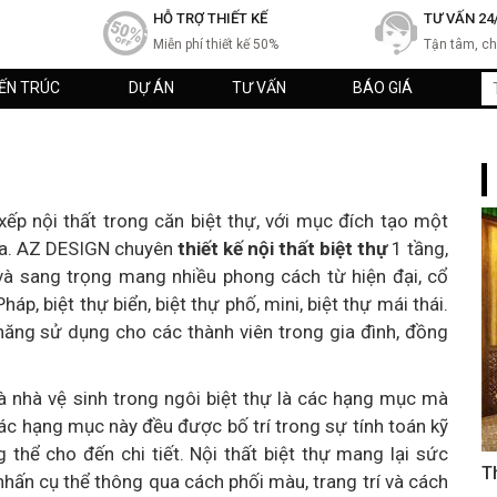
HỖ TRỢ THIẾT KẾ
TƯ VẤN 24
Miễn phí thiết kế 50%
Tận tâm, c
IẾN TRÚC
DỰ ÁN
TƯ VẤN
BÁO GIÁ
p xếp nội thất trong căn biệt thự, với mục đích tạo một
òa. AZ DESIGN chuyên
thiết kế nội thất biệt thự
1 tầng,
i và sang trọng mang nhiều phong cách từ hiện đại, cổ
Pháp, biệt thự biển, biệt thự phố, mini, biệt thự mái thái.
 năng sử dụng cho các thành viên trong gia đình, đồng
à nhà vệ sinh trong ngôi biệt thự là các hạng mục mà
 các hạng mục này đều được bố trí trong sự tính toán kỹ
 thể cho đến chi tiết. Nội thất biệt thự mang lại sức
T
ấn cụ thể thông qua cách phối màu, trang trí và cách