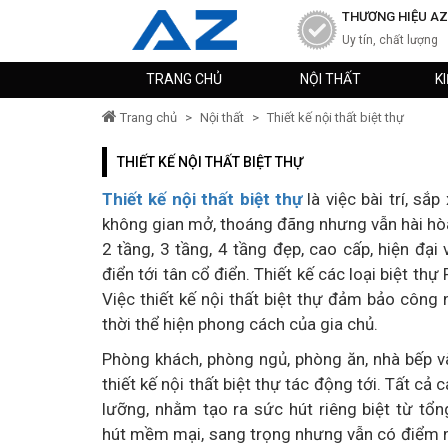
THƯƠNG HIỆU AZ
Uy tín, chất lượng
TRANG CHỦ
NỘI THẤT
K
Trang chủ
>
Nội thất
>
Thiết kế nội thất biệt thự
THIẾT KẾ NỘI THẤT BIỆT THỰ
Thiết kế nội thất biệt thự
là việc bài trí, sắ
không gian mở, thoáng đãng nhưng vẫn hài h
2 tầng, 3 tầng, 4 tầng đẹp, cao cấp, hiện đạ
điển tới tân cổ điển. Thiết kế các loại biệt thự 
Việc thiết kế nội thất biệt thự đảm bảo công
thời thể hiện phong cách của gia chủ.
Phòng khách, phòng ngủ, phòng ăn, nhà bếp v
thiết kế nội thất biệt thự tác động tới. Tất cả
lưỡng, nhằm tạo ra sức hút riêng biệt từ tổng
hút mềm mại, sang trọng nhưng vẫn có điểm nh