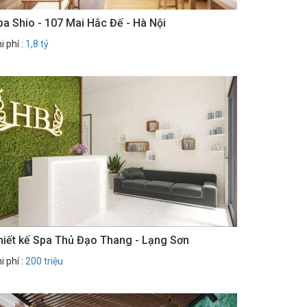
pa Shio - 107 Mai Hắc Đế - Hà Nội
i phí :
1,8 tỷ
hiết kế Spa Thủ Đạo Thang - Lạng Sơn
i phí :
200 triệu