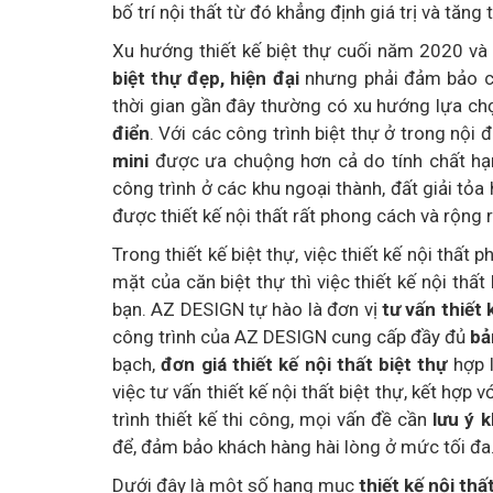
bố trí nội thất từ đó khẳng định giá trị và tăn
Xu hướng thiết kế biệt thự cuối năm 2020 v
biệt thự đẹp, hiện đại
nhưng phải đảm bảo c
thời gian gần đây thường có xu hướng lựa c
điển
. Với các công trình biệt thự ở trong nội
mini
được ưa chuộng hơn cả do tính chất hạn 
công trình ở các khu ngoại thành, đất giải t
được thiết kế nội thất rất phong cách và rộng r
Trong thiết kế biệt thự, việc thiết kế nội thất 
mặt của căn biệt thự thì việc thiết kế nội thất
bạn. AZ DESIGN tự hào là đơn vị
tư vấn thiết 
công trình của AZ DESIGN cung cấp đầy đủ
bả
bạch,
đơn giá thiết kế nội thất biệt thự
hợp l
việc tư vấn thiết kế nội thất biệt thự, kết hợp 
trình thiết kế thi công, mọi vấn đề cần
lưu ý k
để, đảm bảo khách hàng hài lòng ở mức tối đa
Dưới đây là một số hạng mục
thiết kế nội thấ