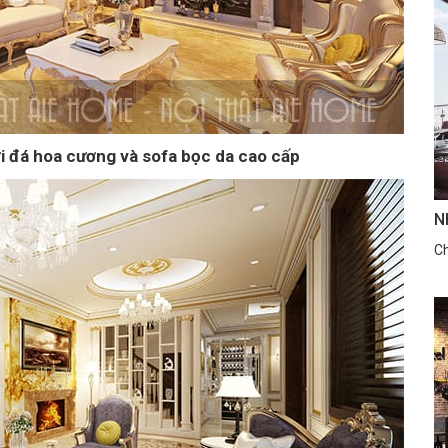
với đá hoa cương và sofa bọc da cao cấp
N
Ch