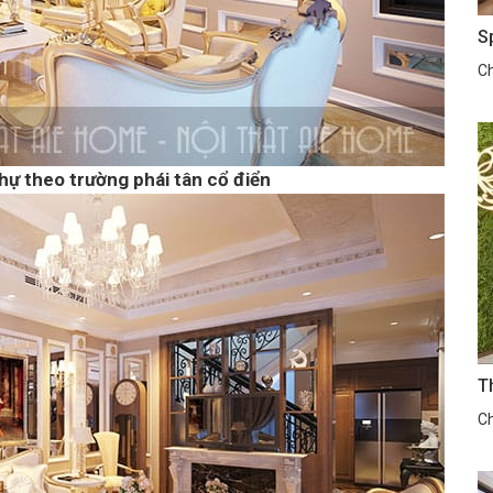
S
Ch
hự theo trường phái tân cổ điển
T
Ch