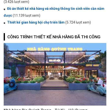
(3.426 lượt xem)
Đồ án thiết kế nhà hàng và những thông tin sinh viên cần nắm
được
(11.139 lượt xem)
Thiết kế gian hàng hội chợ triển lãm
(5.724 lượt xem)
CÔNG TRÌNH THIẾT KẾ NHÀ HÀNG ĐÃ THI CÔNG