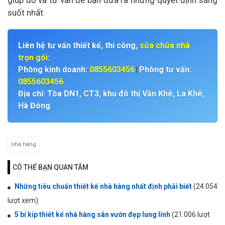
suốt nhất.
Liên hệ tư vấn thiết kế, thi công,
sửa chữa nhà
trọn gói
:
Phòng kinh doanh:
0855603456
Phòng tư vấn:
|
0855603456
Địa chỉ: Tòa DN1, CT3, khu đô thị Văn Khê, La Khê,
Hà Đông
nhà hàng
CÓ THỂ BẠN QUAN TÂM
Những tiêu chuẩn thiết kế nhà hàng nhất định phải biết
(24.054
lượt xem)
5 bí kíp thiết kế nhà hàng sân vườn đẹp lung linh
(21.006 lượt