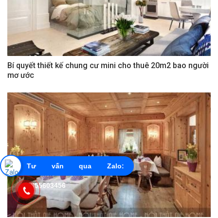
Bí quyết thiết kế chung cư mini cho thuê 20m2 bao người
mơ ước
Tư vấn qua Zalo:
0855603456