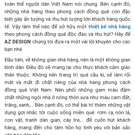
toàn thể người dân Việt Nam nói chung. Bên cạnh đó,
những nhà hàng theo phong cách đồng quê còn đặc
biệt gây ấn tượng và thu hút lượng lớn khách hàng quốc
tế. Vậy làm thế nào để sở hữu một
thiết kế nhà hàng
theo phong cách đồng quê độc đáo và thu hút? Hãy để
AZ DESIGN
chúng tôi đưa ra một vài lời khuyên cho các
bạn nhé.
Đầu tiên, về không gian nhà hàng, nên là một không gian
bình dân. Điều đó sẽ mang lại cho thực khách cảm giác
thân thuộc. Không nên trang trí quá cầu kì, sẽ làm rối
mắt và mất đi chất riêng của nhà hàng phong cách
đồng quê Việt Nam. Nên phối những gam màu đậm
chất những ngôi nhà ở nông thôn xưa như màu cam đất,
trắng, xanh,… Bên cạnh đó, có thể bài trí thêm những vật
dụng gợi nhắc tới cuộc sống miền quê: rơm rạ, nón lá,
con vật, tranh dân gian, cây tre,… để cuốn hút khách
hàng, mang đến cho tâm hồn họ tình yêu với bản sắc
văn hóa dân tộc.