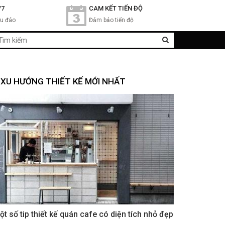
/7
CAM KẾT TIẾN ĐỘ
hu đáo
Đảm bảo tiến độ
XU HƯỚNG THIẾT KẾ MỚI NHẤT
ột số tip thiết kế quán cafe có diện tích nhỏ đẹp