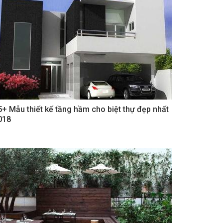
5+ Mẫu thiết kế tầng hầm cho biệt thự đẹp nhất
018