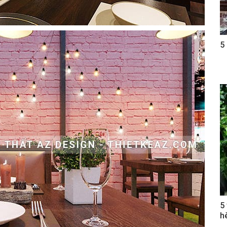
5
5
h