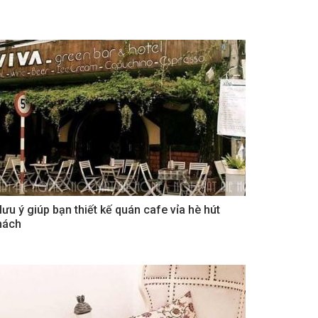
 lưu ý giúp bạn thiết kế quán cafe vỉa hè hút
hách