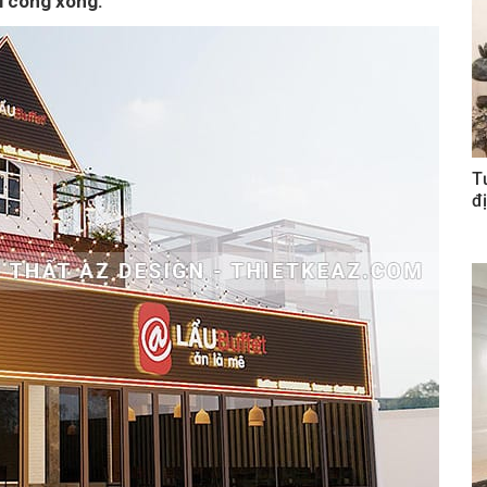
hi công xong:
T
đị