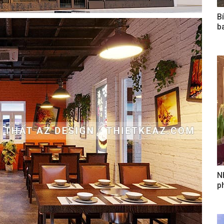
B
b
N
ph