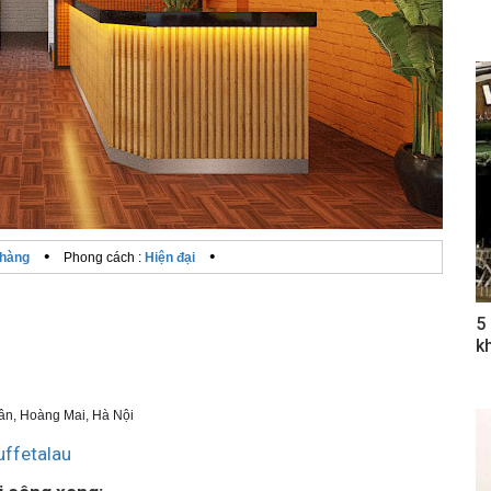
•
•
 hàng
Phong cách :
Hiện đại
5
k
ân, Hoàng Mai, Hà Nội
ffetalau