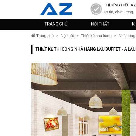
THƯƠNG HIỆU AZ
Uy tín, chất lượng
TRANG CHỦ
NỘI THẤT
K
Trang chủ
>
Nội thất
>
Thiết kế nhà hàng
>
Nhà hàng 
THIẾT KẾ THI CÔNG NHÀ HÀNG LẨU BUFFET - A LẨU