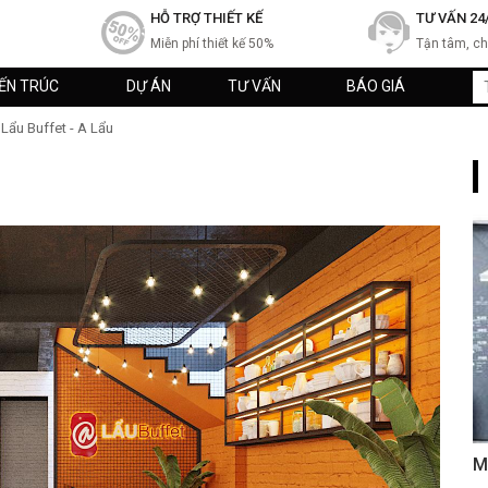
HỖ TRỢ THIẾT KẾ
TƯ VẤN 24
Miễn phí thiết kế 50%
Tận tâm, c
IẾN TRÚC
DỰ ÁN
TƯ VẤN
BÁO GIÁ
Lẩu Buffet - A Lẩu
M