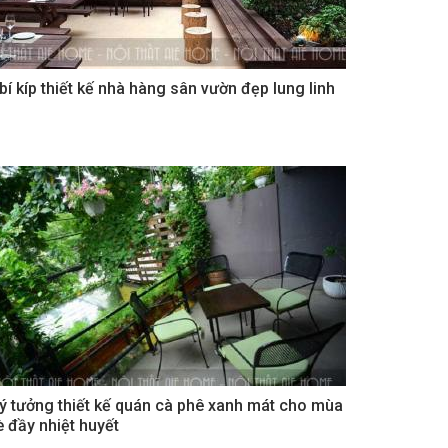
 bí kíp thiết kế nhà hàng sân vườn đẹp lung linh
 ý tưởng thiết kế quán cà phê xanh mát cho mùa
è đầy nhiệt huyết