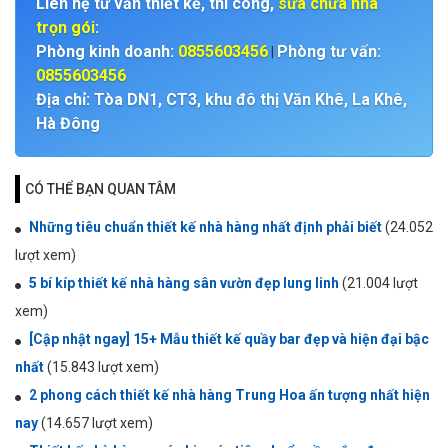
Liên hệ tư vấn thiết kế, thi công,
sửa chữa nhà
trọn gói
:
Phòng kinh doanh:
0855603456
Phòng tư vấn:
|
0855603456
Địa chỉ: Tòa DN1, CT3, khu đô thị Văn Khê, La Khê,
Hà Đông
CÓ THỂ BẠN QUAN TÂM
Những tiêu chuẩn thiết kế nhà hàng nhất định phải biết
(24.052
lượt xem)
5 bí kíp thiết kế nhà hàng sân vườn đẹp lung linh
(21.004 lượt
xem)
[Cập nhật ngay] 15+ Mẫu thiết kế quầy bar đẹp và hiện đại bậc
nhất
(15.843 lượt xem)
2 phong cách thiết kế nhà hàng Trung Hoa ấn tượng nhất hiện
nay
(14.657 lượt xem)