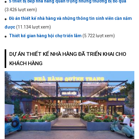
5 thiết bị bếp nhà hàng quan trọng nhưng thường bị bỏ qua
(3.426 lượt xem)
Đồ án thiết kế nhà hàng và những thông tin sinh viên cần nắm
được
(11.134 lượt xem)
Thiết kế gian hàng hội chợ triển lãm
(5.722 lượt xem)
DỰ ÁN THIẾT KẾ NHÀ HÀNG ĐÃ TRIỂN KHAI CHO
KHÁCH HÀNG