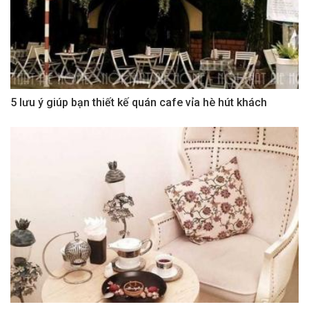
5 lưu ý giúp bạn thiết kế quán cafe vỉa hè hút khách