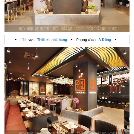
•
•
•
Lĩnh vực :
Thiết kế nhà hàng
Phong cách :
Á Đông