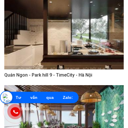
Quán Ngon - Park hill 9 - TimeCity - Hà Nội
Tư vấn qua Zalo:
0855603456