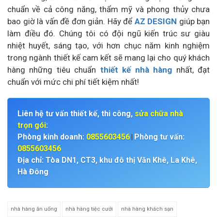
chuẩn về cả công năng, thẩm mỹ và phong thủy chưa
bao giờ là vấn đề đơn giản. Hãy để
AZ DESIGN
giúp bạn
làm điều đó. Chúng tôi có đội ngũ kiến trúc sư giàu
nhiệt huyết, sáng tạo, với hơn chục năm kinh nghiệm
trong ngành thiết kế cam kết sẽ mang lại cho quý khách
hàng những tiêu chuẩn
thiết kế nhà hàng
nhất, đạt
chuẩn với mức chi phí tiết kiệm nhất!
Liên hệ tư vấn thiết kế, thi công,
sửa chữa nhà
trọn gói
:
Phòng kinh doanh:
0855603456
Phòng tư vấn:
|
0855603456
Địa chỉ: Tòa DN1, CT3, khu đô thị Văn Khê, La Khê,
Hà Đông
nhà hàng ăn uống
nhà hàng tiệc cưới
nhà hàng khách sạn