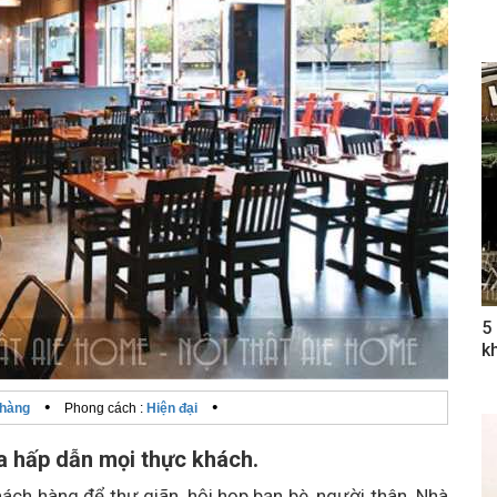
5
k
•
•
 hàng
Phong cách :
Hiện đại
ia hấp dẫn mọi thực khách.
ách hàng để thư giãn, hội họp bạn bè, người thân. Nhà