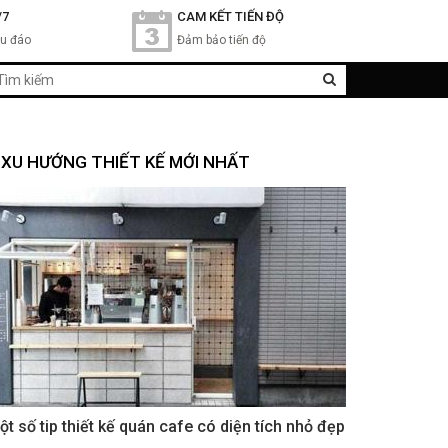
/7
CAM KẾT TIẾN ĐỘ
hu đáo
Đảm bảo tiến độ
XU HƯỚNG THIẾT KẾ MỚI NHẤT
ột số tip thiết kế quán cafe có diện tích nhỏ đẹp