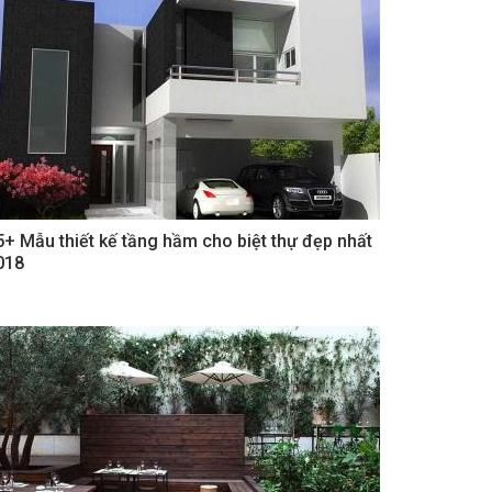
5+ Mẫu thiết kế tầng hầm cho biệt thự đẹp nhất
018