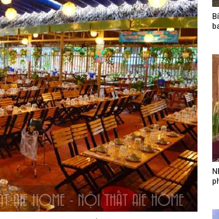
B
b
N
ph