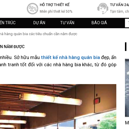
HỖ TRỢ THIẾT KẾ
TƯ VẤN 24
Miễn phí thiết kế 50%
Tận tâm, c
IẾN TRÚC
DỰ ÁN
TƯ VẤN
BÁO GIÁ
nhà hàng quán bia các tiêu chuẩn cần nắm được
CẦN NẮM ĐƯỢC
g nhiều. Sở hữu mẫu
thiết kế nhà hàng quán bia
đẹp, ấn
nh tranh tốt đối với các nhà hàng bia khác, từ đó góp
M