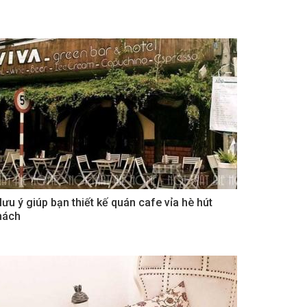
 lưu ý giúp bạn thiết kế quán cafe vỉa hè hút
hách