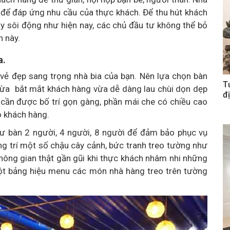
 để đáp ứng nhu cầu của thực khách. Để thu hút khách
y sôi động như hiện nay, các chủ đầu tư không thể bỏ
 này.
a.
h vẻ đẹp sang trọng nhà bia của bạn. Nên lựa chọn bàn
T
ừa bắt mắt khách hàng vừa dễ dàng lau chùi dọn dẹp
đị
ế cần được bố trí gọn gàng, phần mái che có chiều cao
o khách hàng.
ư bàn 2 người, 4 người, 8 người để đảm bảo phục vụ
g trí một số chậu cây cảnh, bức tranh treo tường như
hông gian thật gần gũi khi thực khách nhâm nhi những
một bảng hiệu menu các món nhà hàng treo trên tường