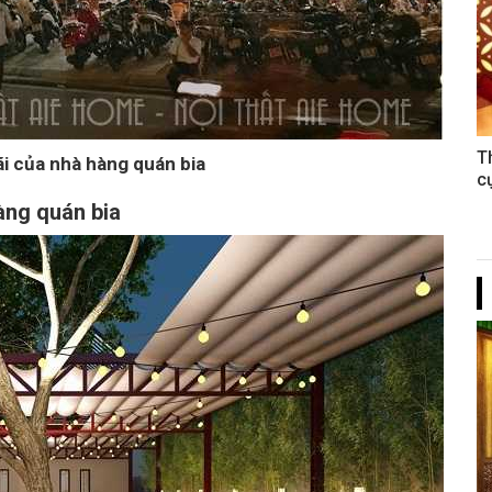
T
ãi của nhà hàng quán bia
c
àng quán bia