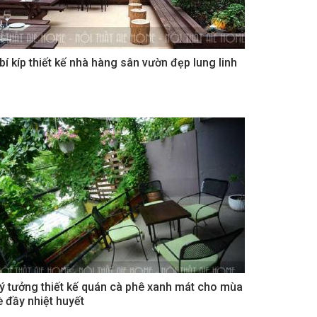
 bí kíp thiết kế nhà hàng sân vườn đẹp lung linh
 ý tưởng thiết kế quán cà phê xanh mát cho mùa
è đầy nhiệt huyết