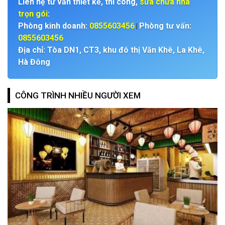
Liên hệ tư vấn thiết kế, thi công,
sửa chữa nhà
trọn gói
:
Phòng kinh doanh:
0855603456
Phòng tư vấn:
|
0855603456
Địa chỉ: Tòa DN1, CT3, khu đô thị Văn Khê, La Khê,
Hà Đông
CÔNG TRÌNH NHIỀU NGƯỜI XEM