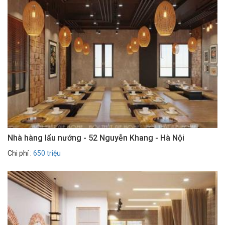
Nhà hàng lẩu nướng - 52 Nguyễn Khang - Hà Nội
Chi phí :
650 triệu