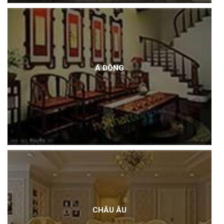
Á ĐÔNG
CHÂU ÂU