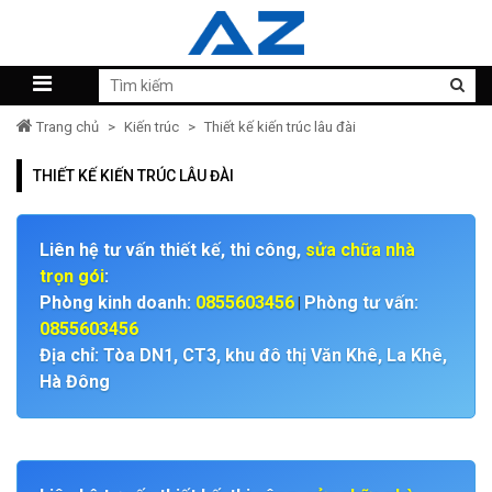
Trang chủ
>
Kiến trúc
>
Thiết kế kiến trúc lâu đài
THIẾT KẾ KIẾN TRÚC LÂU ĐÀI
Liên hệ tư vấn thiết kế, thi công,
sửa chữa nhà
trọn gói
:
Phòng kinh doanh:
0855603456
Phòng tư vấn:
|
0855603456
Địa chỉ: Tòa DN1, CT3, khu đô thị Văn Khê, La Khê,
Hà Đông