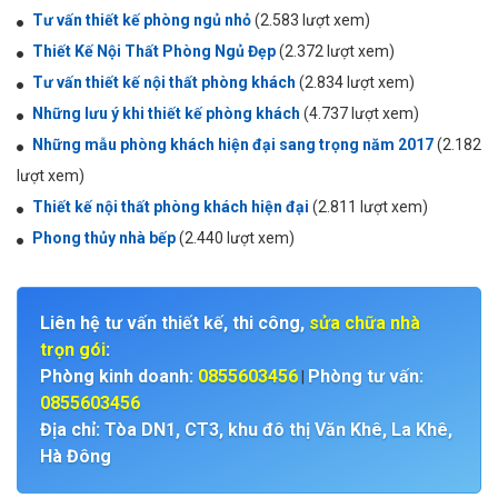
Tư vấn thiết kế phòng ngủ nhỏ
(2.583 lượt xem)
Thiết Kế Nội Thất Phòng Ngủ Đẹp
(2.372 lượt xem)
Tư vấn thiết kế nội thất phòng khách
(2.834 lượt xem)
Những lưu ý khi thiết kế phòng khách
(4.737 lượt xem)
Những mẫu phòng khách hiện đại sang trọng năm 2017
(2.182
lượt xem)
Thiết kế nội thất phòng khách hiện đại
(2.811 lượt xem)
Phong thủy nhà bếp
(2.440 lượt xem)
Liên hệ tư vấn thiết kế, thi công,
sửa chữa nhà
trọn gói
:
Phòng kinh doanh:
0855603456
Phòng tư vấn:
|
0855603456
Địa chỉ: Tòa DN1, CT3, khu đô thị Văn Khê, La Khê,
Hà Đông