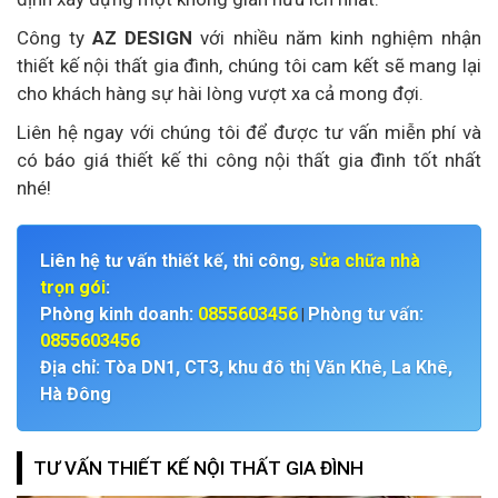
Công ty
AZ DESIGN
với nhiều năm kinh nghiệm nhận
thiết kế nội thất gia đình, chúng tôi cam kết sẽ mang lại
cho khách hàng sự hài lòng vượt xa cả mong đợi.
Liên hệ ngay với chúng tôi để được tư vấn miễn phí và
có báo giá thiết kế thi công nội thất gia đình tốt nhất
nhé!
Liên hệ tư vấn thiết kế, thi công,
sửa chữa nhà
trọn gói
:
Phòng kinh doanh:
0855603456
Phòng tư vấn:
|
0855603456
Địa chỉ: Tòa DN1, CT3, khu đô thị Văn Khê, La Khê,
Hà Đông
TƯ VẤN THIẾT KẾ NỘI THẤT GIA ĐÌNH