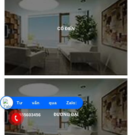
CỔ ĐIỂN
Tư vấn qua Zalo:
ĐƯƠNG ĐẠI
0855603456