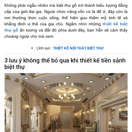
Không phải ngẫu nhiên mà biệt thự gỗ trở thành biểu tượng đẳng
cấp của giới đại gia. Ngoài chức năng vốn có là để ở, đây còn là
nơi thưởng thức cuộc sống, thể hiện guu thẩm mỹ tinh tế và
khẳng định vị thế của gia chủ. Ngắm nhìn những
thiết kế biệt
thự gỗ
ấn tượng và đắt đỏ phía dưới đây, bạn hẳn sẽ cảm thấy
choáng ngợp cho mà xem.
•
Lĩnh vực :
THIẾT KẾ NỘI THẤT BIỆT THỰ
3 lưu ý không thể bỏ qua khi thiết kế tiền sảnh
biệt thự