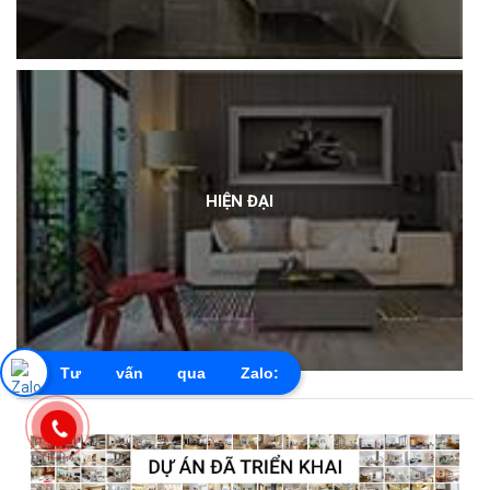
HIỆN ĐẠI
Tư vấn qua Zalo:
0855603456