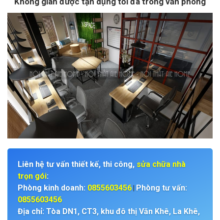
Không gian được tận dụng tối đa trong văn phòng
Liên hệ tư vấn thiết kế, thi công,
sửa chữa nhà
trọn gói
:
Phòng kinh doanh:
0855603456
Phòng tư vấn:
|
0855603456
Địa chỉ: Tòa DN1, CT3, khu đô thị Văn Khê, La Khê,