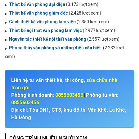
Thiết kế văn phòng đại diện
(3.173 lượt xem)
Thiết kế văn phòng giám đốc
(2.428 lượt xem)
Cách thiết kế văn phòng làm việc
(2.350 lượt xem)
Thiết kế nội thất văn phòng làm việc
(2.977 lượt xem)
Nguyên tắc thiết kế nội thất văn phòng
(2.557 lượt xem)
Phong thủy văn phòng và những điều cần biết.
(2.232 lượt
xem)
Liên hệ tư vấn thiết kế, thi công,
sửa chữa nhà
trọn gói
:
Phòng kinh doanh:
0855603456
Phòng tư vấn:
|
0855603456
Địa chỉ: Tòa DN1, CT3, khu đô thị Văn Khê, La Khê,
Hà Đông
CÔNG TRÌNH NHIỀU NGƯỜI XEM