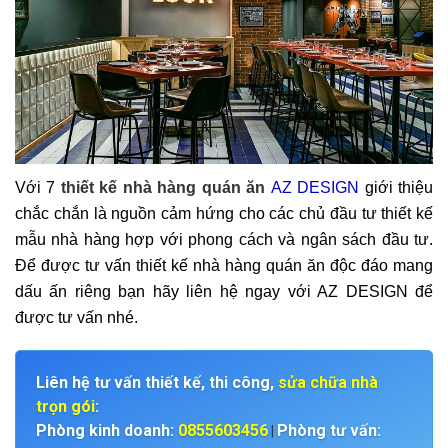
Với 7
thiết kế nhà hàng quán ăn
AZ DESIGN
giới thiệu
chắc chắn là nguồn cảm hứng cho các chủ đầu tư thiết kế
mẫu nhà hàng hợp với phong cách và ngân sách đầu tư.
Để được tư vấn thiết kế nhà hàng quán ăn độc đáo mang
dấu ấn riêng bạn hãy liên hệ ngay với
AZ DESIGN
để
được tư vấn nhé.
Liên hệ tư vấn thiết kế, thi công,
sửa chữa nhà
trọn gói
:
Phòng kinh doanh:
0855603456
Phòng tư vấn:
|