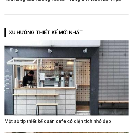
XU HƯỚNG THIẾT KẾ MỚI NHẤT
Một số tip thiết kế quán cafe có diện tích nhỏ đẹp