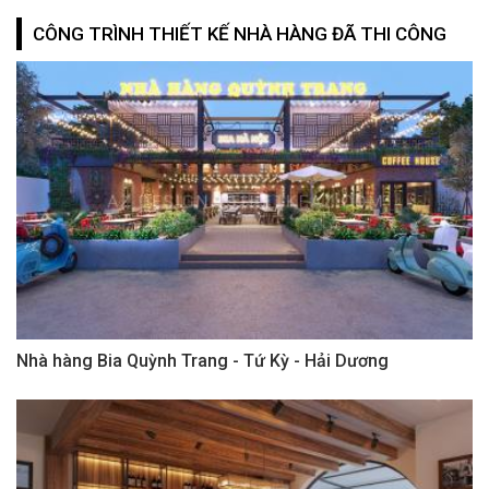
CÔNG TRÌNH THIẾT KẾ NHÀ HÀNG ĐÃ THI CÔNG
Nhà hàng Bia Quỳnh Trang - Tứ Kỳ - Hải Dương