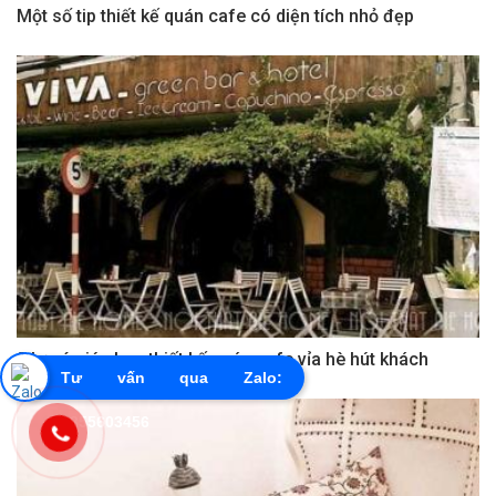
Một số tip thiết kế quán cafe có diện tích nhỏ đẹp
5 lưu ý giúp bạn thiết kế quán cafe vỉa hè hút khách
Tư vấn qua Zalo:
0855603456