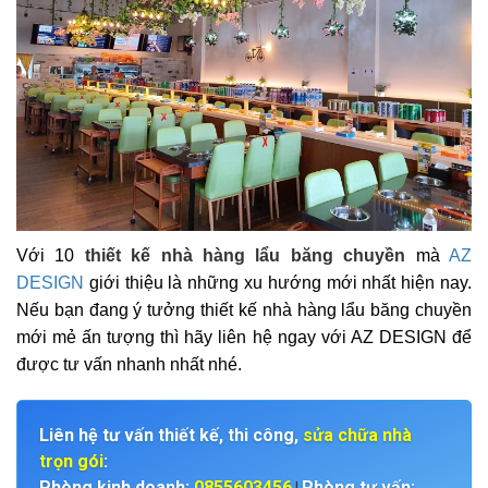
Với 10
thiết kế nhà hàng lẩu băng chuyền
mà
AZ
DESIGN
giới thiệu là những xu hướng mới nhất hiện nay.
Nếu bạn đang ý tưởng thiết kế nhà hàng lẩu băng chuyền
mới mẻ ấn tượng thì hãy liên hệ ngay với
AZ DESIGN
để
được tư vấn nhanh nhất nhé.
Liên hệ tư vấn thiết kế, thi công,
sửa chữa nhà
trọn gói
:
Phòng kinh doanh:
0855603456
Phòng tư vấn:
|