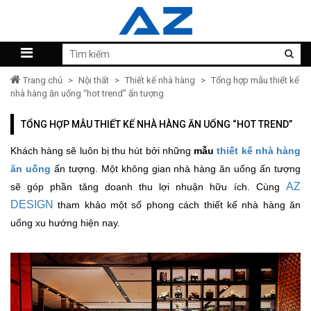
Trang chủ
>
Nội thất
>
Thiết kế nhà hàng
>
Tổng hợp mẫu thiết kế
nhà hàng ăn uống “hot trend” ấn tượng
TỔNG HỢP MẪU THIẾT KẾ NHÀ HÀNG ĂN UỐNG “HOT TREND”
Khách hàng sẽ luôn bị thu hút bởi những
mẫu
thiết kế nhà hàng
ăn uống
ấn tượng. Một không gian nhà hàng ăn uống ấn tượng
AZ
sẽ góp phần tăng doanh thu lợi nhuận hữu ích. Cùng
DESIGN
tham khảo một số phong cách thiết kế nhà hàng ăn
uống xu hướng hiện nay.