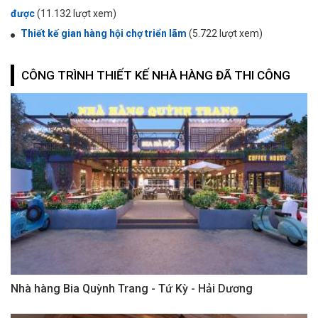
được
(11.132 lượt xem)
Thiết kế gian hàng hội chợ triển lãm
(5.722 lượt xem)
CÔNG TRÌNH THIẾT KẾ NHÀ HÀNG ĐÃ THI CÔNG
Nhà hàng Bia Quỳnh Trang - Tứ Kỳ - Hải Dương