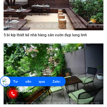
5 bí kíp thiết kế nhà hàng sân vườn đẹp lung linh
Tư vấn qua Zalo:
0855603456