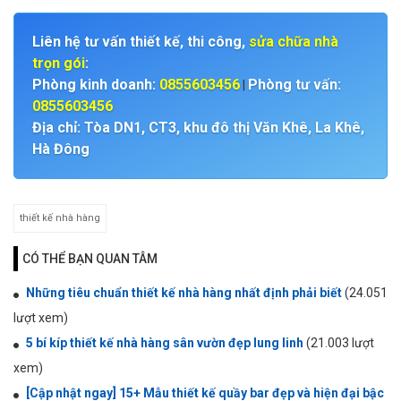
Liên hệ tư vấn thiết kế, thi công,
sửa chữa nhà
trọn gói
:
Phòng kinh doanh:
0855603456
Phòng tư vấn:
|
0855603456
Địa chỉ: Tòa DN1, CT3, khu đô thị Văn Khê, La Khê,
Hà Đông
thiết kế nhà hàng
CÓ THỂ BẠN QUAN TÂM
Những tiêu chuẩn thiết kế nhà hàng nhất định phải biết
(24.051
lượt xem)
5 bí kíp thiết kế nhà hàng sân vườn đẹp lung linh
(21.003 lượt
xem)
[Cập nhật ngay] 15+ Mẫu thiết kế quầy bar đẹp và hiện đại bậc