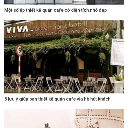
Một số tip thiết kế quán cafe có diện tích nhỏ đẹp
5 lưu ý giúp bạn thiết kế quán cafe vỉa hè hút khách