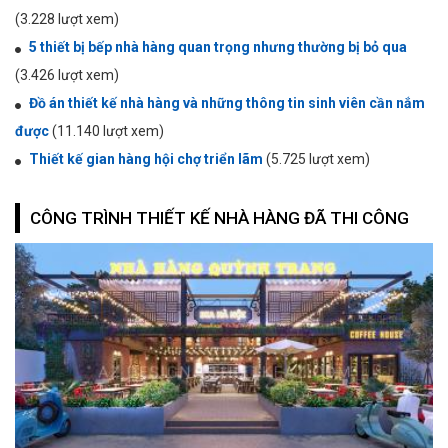
(3.228 lượt xem)
5 thiết bị bếp nhà hàng quan trọng nhưng thường bị bỏ qua
(3.426 lượt xem)
Đồ án thiết kế nhà hàng và những thông tin sinh viên cần nắm
được
(11.140 lượt xem)
Thiết kế gian hàng hội chợ triển lãm
(5.725 lượt xem)
CÔNG TRÌNH THIẾT KẾ NHÀ HÀNG ĐÃ THI CÔNG