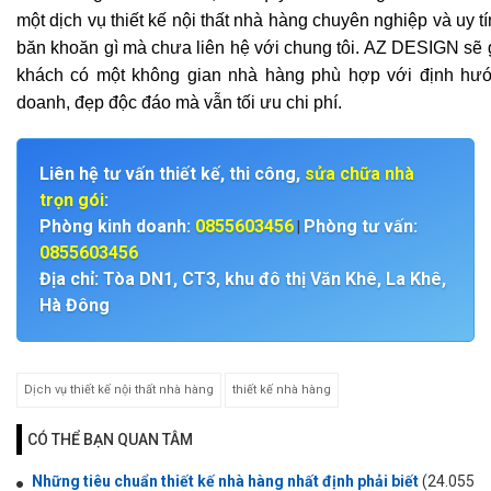
một dịch vụ thiết kế nội thất nhà hàng chuyên nghiệp và uy tí
băn khoăn gì mà chưa liên hệ với chung tôi. AZ DESIGN sẽ 
khách có một không gian nhà hàng phù hợp với định hư
doanh, đẹp độc đáo mà vẫn tối ưu chi phí.
Liên hệ tư vấn thiết kế, thi công,
sửa chữa nhà
trọn gói
:
Phòng kinh doanh:
0855603456
Phòng tư vấn:
|
0855603456
Địa chỉ: Tòa DN1, CT3, khu đô thị Văn Khê, La Khê,
Hà Đông
Dịch vụ thiết kế nội thất nhà hàng
thiết kế nhà hàng
CÓ THỂ BẠN QUAN TÂM
Những tiêu chuẩn thiết kế nhà hàng nhất định phải biết
(24.055