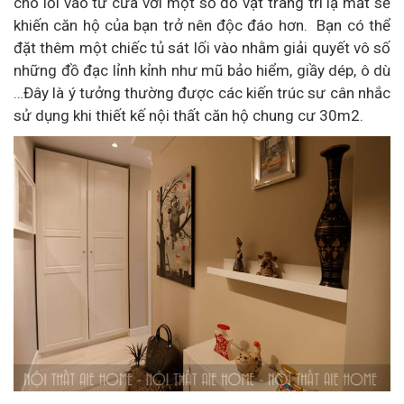
cho lối vào từ cửa với một số đồ vật trang trí lạ mắt sẽ
khiến căn hộ của bạn trở nên độc đáo hơn. Bạn có thể
đặt thêm một chiếc tủ sát lối vào nhằm giải quyết vô số
những đồ đạc lỉnh kỉnh như mũ bảo hiểm, giầy dép, ô dù
…Đây là ý tưởng thường được các kiến trúc sư cân nhắc
sử dụng khi thiết kế nội thất căn hộ chung cư 30m2.