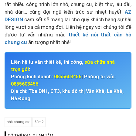
rất nhiều công trình lớn nhỏ, chung cư, biệt thự, lâu đài,
nhà dân… cùng đội ngũ kiến trúc sư nhiệt huyết,
AZ
DESIGN
cam kết sẽ mang lại cho quý khách hàng sự hài
lòng vượt xa cả mong đợi. Liên hệ ngay với chúng tôi để
được tư vấn những mẫu
thiết kế nội thất căn hộ
chung cư
ấn tượng nhất nhé!
Liên hệ tư vấn thiết kế, thi công,
sửa chữa nhà
trọn gói
:
Phòng kinh doanh:
0855603456
Phòng tư vấn:
|
0855603456
Địa chỉ: Tòa DN1, CT3, khu đô thị Văn Khê, La Khê,
Hà Đông
nhà chung cư
30m2
CÓ THỂ BẠN QUAN TÂM