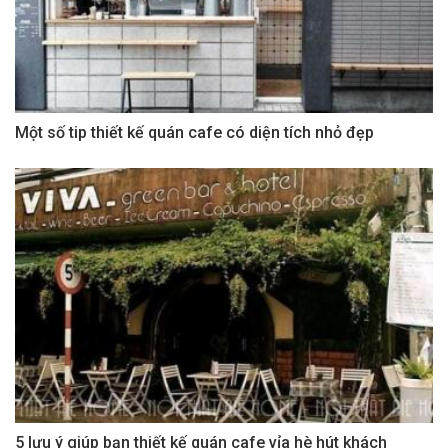
Một số tip thiết kế quán cafe có diện tích nhỏ đẹp
5 lưu ý giúp bạn thiết kế quán cafe vỉa hè hút khách