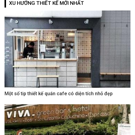
XU HƯỚNG THIẾT KẾ MỚI NHẤT
Một số tip thiết kế quán cafe có diện tích nhỏ đẹp