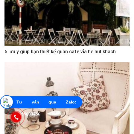
5 lưu ý giúp bạn thiết kế quán cafe vỉa hè hút khách
Tư vấn qua Zalo:
0855603456