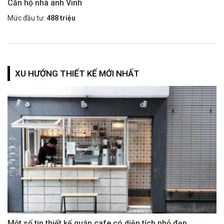
Căn hộ nhà anh Vinh
Mức đầu tư:
488 triệu
XU HƯỚNG THIẾT KẾ MỚI NHẤT
Một số tip thiết kế quán cafe có diện tích nhỏ đẹp