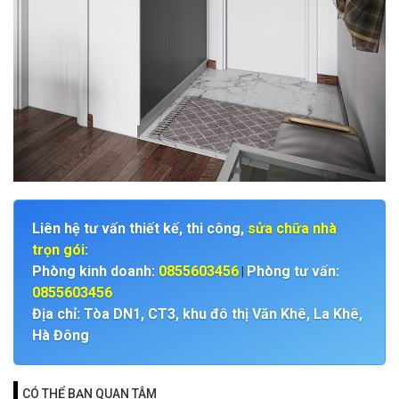
Liên hệ tư vấn thiết kế, thi công,
sửa chữa nhà
trọn gói
:
Phòng kinh doanh:
0855603456
Phòng tư vấn:
|
0855603456
Địa chỉ: Tòa DN1, CT3, khu đô thị Văn Khê, La Khê,
Hà Đông
CÓ THỂ BẠN QUAN TÂM