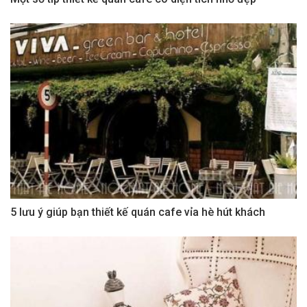
5 lưu ý giúp bạn thiết kế quán cafe vỉa hè hút khách