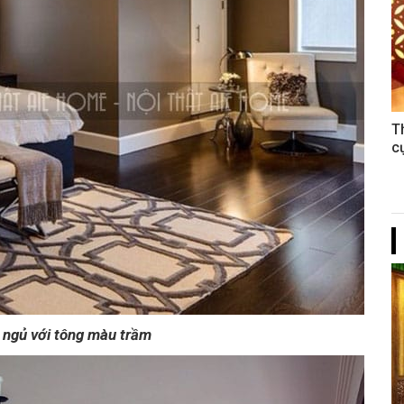
T
c
 ngủ với tông màu trầm