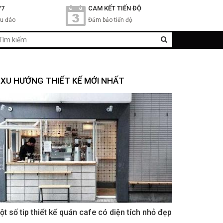
/7
CAM KẾT TIẾN ĐỘ
hu đáo
Đảm bảo tiến độ
XU HƯỚNG THIẾT KẾ MỚI NHẤT
ột số tip thiết kế quán cafe có diện tích nhỏ đẹp