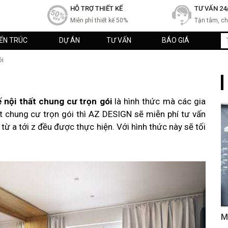
HỖ TRỢ THIẾT KẾ
TƯ VẤN 24
Miễn phí thiết kế 50%
Tận tâm, c
IẾN TRÚC
DỰ ÁN
TƯ VẤN
BÁO GIÁ
ói
ế nội thất chung cư trọn gói
là hình thức mà các gia
ất chung cư trọn gói thì AZ DESIGN sẽ miễn phí tư vấn
i từ a tới z đều được thực hiện. Với hình thức này sẽ tối
M