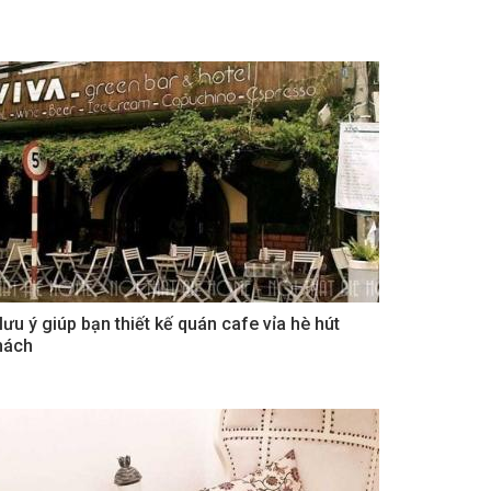
 lưu ý giúp bạn thiết kế quán cafe vỉa hè hút
hách