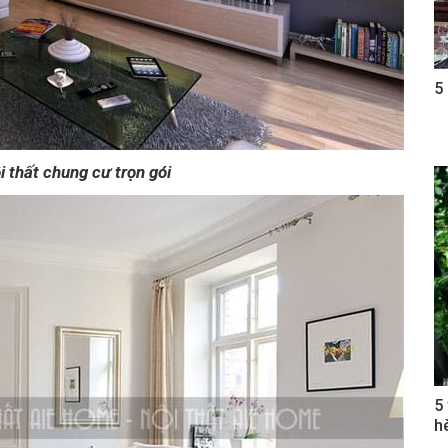
5
i thất chung cư trọn gói
5
h