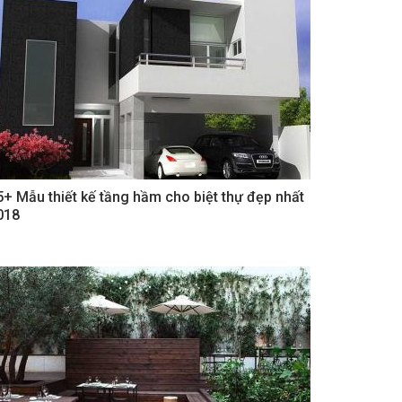
5+ Mẫu thiết kế tầng hầm cho biệt thự đẹp nhất
018