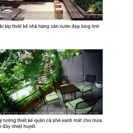
 bí kíp thiết kế nhà hàng sân vườn đẹp lung linh
 ý tưởng thiết kế quán cà phê xanh mát cho mùa
è đầy nhiệt huyết