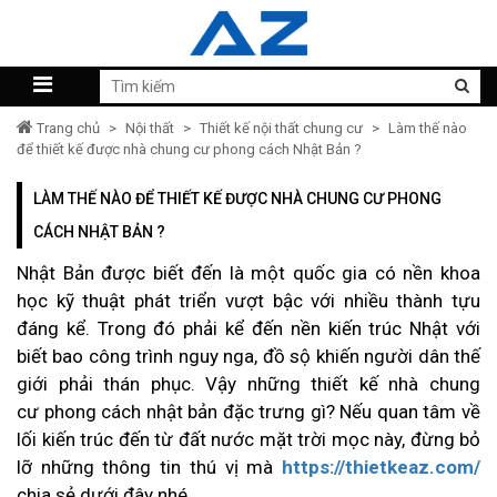
Trang chủ
>
Nội thất
>
Thiết kế nội thất chung cư
>
Làm thế nào
để thiết kế được nhà chung cư phong cách Nhật Bản ?
LÀM THẾ NÀO ĐỂ THIẾT KẾ ĐƯỢC NHÀ CHUNG CƯ PHONG
CÁCH NHẬT BẢN ?
Nhật Bản được biết đến là một quốc gia có nền khoa
học kỹ thuật phát triển vượt bậc với nhiều thành tựu
đáng kể. Trong đó phải kể đến nền kiến trúc Nhật với
biết bao công trình nguy nga, đồ sộ khiến người dân thế
giới phải thán phục. Vậy những thiết kế nhà chung
cư phong cách nhật bản đặc trưng gì? Nếu quan tâm về
lối kiến trúc đến từ đất nước mặt trời mọc này, đừng bỏ
lỡ những thông tin thú vị mà
https://thietkeaz.com/
chia sẻ dưới đây nhé.