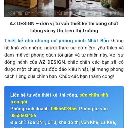
AZ DESIGN – đơn vị tư vấn thiết kế thi công chất
lượng và uy tín trên thị trường
Thiết kế nhà chung cư phong cách Nhật Bản
không
hề khó với những người thực sự có niềm yêu thích và
đam mê với phong cách tối giản và tự nhiên này. Với sự
đồng hành của
AZ DESIGN
, chắc chắn các bạn sẽ có
được một chung cư độc đáo kiểu Nhật, lại mang phong
cách riêng của chính bạn. Chúc các bạn thành công!
Liên hệ tư vấn thiết kế, thi công,
sửa chữa nhà
trọn gói
:
Phòng kinh doanh:
0855603456
Phòng tư vấn:
|
0855603456
Địa chỉ: Tòa DN1, CT3, khu đô thị Văn Khê, La Khê,