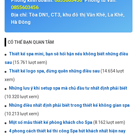
Phòng kinh doanh:
0855603456
Phòng tư vấn:
|
0855603456
Địa chỉ: Tòa DN1, CT3, khu đô thị Văn Khê, La Khê,
Hà Đông
CÓ THỂ BẠN QUAN TÂM
Thiết kế spa mini, bạn sẽ hối hận nếu không biết những điều
sau
(15.761 lượt xem)
Thiết kế logo spa, đừng quên những điều sau
(14.654 lượt
xem)
Những lưu ý khi setup spa mà chủ đầu tư nhất định phải biết
(10.320 lượt xem)
Những điều nhất định phải biết trong thiết kế không gian spa
(10.213 lượt xem)
Một số mẫu thiết kế phòng khách cho Spa
(8.162 lượt xem)
4 phong cách thiết kế thi công Spa hút khách nhất hiện nay