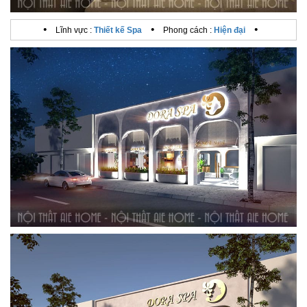
•
•
•
Lĩnh vực :
Thiết kế Spa
Phong cách :
Hiện đại