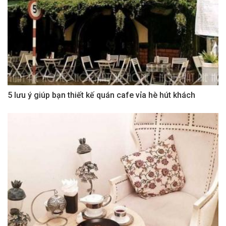
5 lưu ý giúp bạn thiết kế quán cafe vỉa hè hút khách