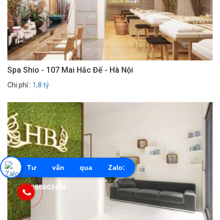
Spa Shio - 107 Mai Hắc Đế - Hà Nội
Chi phí :
1,8 tỷ
Tư vấn qua Zalo:
0855603456