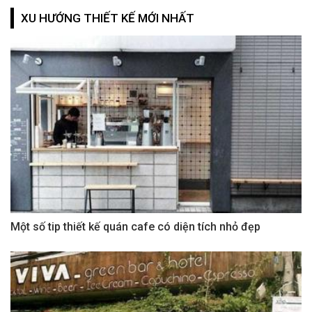
XU HƯỚNG THIẾT KẾ MỚI NHẤT
Một số tip thiết kế quán cafe có diện tích nhỏ đẹp