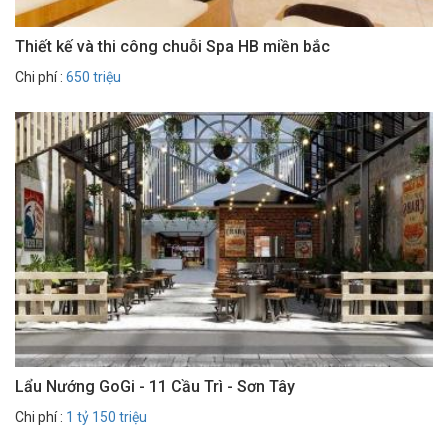
Thiết kế và thi công chuỗi Spa HB miền bắc
Chi phí :
650 triệu
Lẩu Nướng GoGi - 11 Cầu Trì - Sơn Tây
Chi phí :
1 tỷ 150 triệu