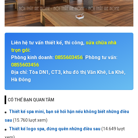
Liên hệ tư vấn thiết kế, thi công,
sửa chữa nhà
trọn gói
:
Phòng kinh doanh:
0855603456
Phòng tư vấn:
|
0855603456
Địa chỉ: Tòa DN1, CT3, khu đô thị Văn Khê, La Khê,
Hà Đông
CÓ THỂ BẠN QUAN TÂM
Thiết kế spa mini, bạn sẽ hối hận nếu không biết những điều
sau
(15.760 lượt xem)
Thiết kế logo spa, đừng quên những điều sau
(14.649 lượt
xem)