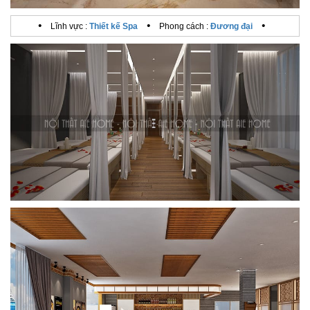
•
•
•
Lĩnh vực :
Thiết kế Spa
Phong cách :
Đương đại