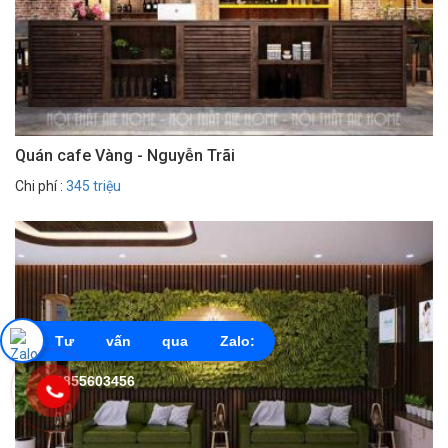
Quán cafe Vàng - Nguyễn Trãi
Chi phí :
345 triệu
Tư vấn qua Zalo:
0855603456