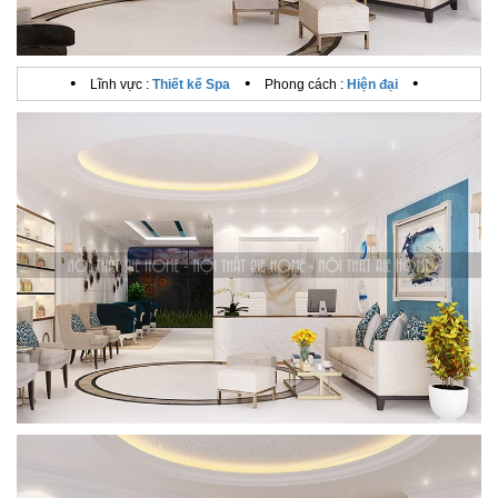
•
•
•
Lĩnh vực :
Thiết kế Spa
Phong cách :
Hiện đại