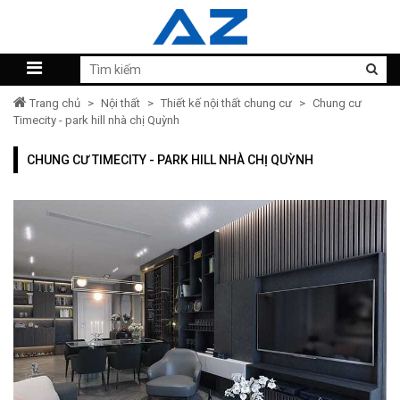
Trang chủ
>
Nội thất
>
Thiết kế nội thất chung cư
>
Chung cư
Timecity - park hill nhà chị Quỳnh
CHUNG CƯ TIMECITY - PARK HILL NHÀ CHỊ QUỲNH