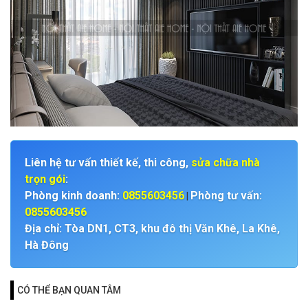
Liên hệ tư vấn thiết kế, thi công,
sửa chữa nhà
trọn gói
:
Phòng kinh doanh:
0855603456
Phòng tư vấn:
|
0855603456
Địa chỉ: Tòa DN1, CT3, khu đô thị Văn Khê, La Khê,
Hà Đông
CÓ THỂ BẠN QUAN TÂM