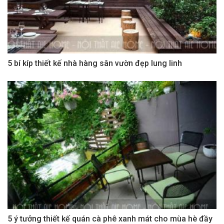
5 bí kíp thiết kế nhà hàng sân vườn đẹp lung linh
5 ý tưởng thiết kế quán cà phê xanh mát cho mùa hè đầy