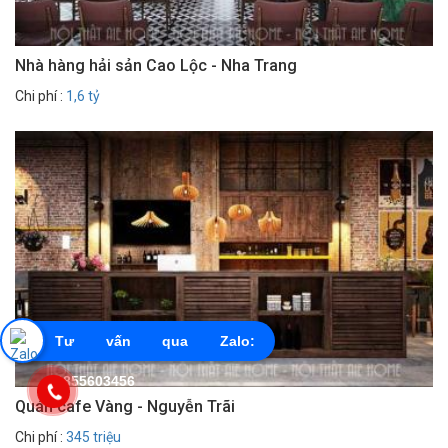
Nhà hàng hải sản Cao Lộc - Nha Trang
Chi phí :
1,6 tỷ
Tư vấn qua Zalo:
0855603456
Quán cafe Vàng - Nguyễn Trãi
Chi phí :
345 triệu