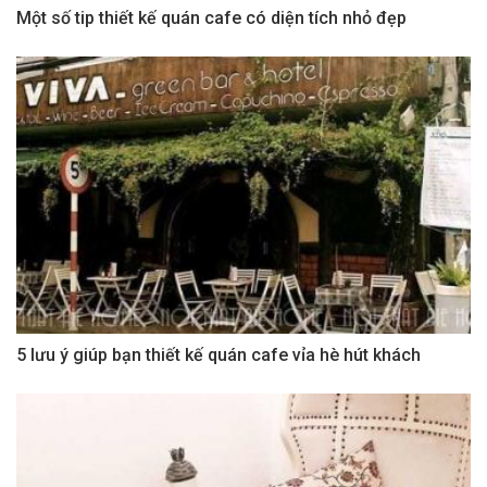
Một số tip thiết kế quán cafe có diện tích nhỏ đẹp
5 lưu ý giúp bạn thiết kế quán cafe vỉa hè hút khách