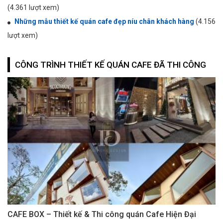
(4.361 lượt xem)
Những mẫu thiết kế quán cafe đẹp níu chân khách hàng
(4.156
lượt xem)
CÔNG TRÌNH THIẾT KẾ QUÁN CAFE ĐÃ THI CÔNG
CAFE BOX – Thiết kế & Thi công quán Cafe Hiện Đại