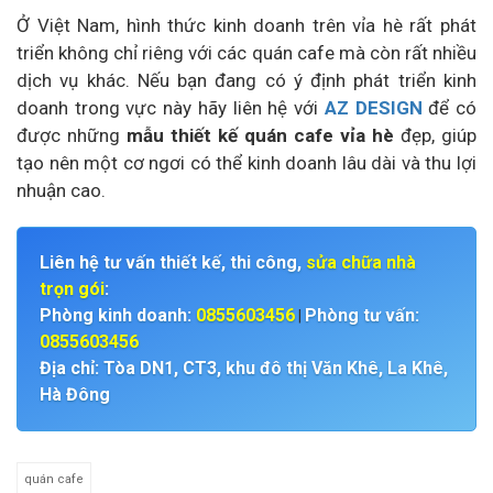
Ở Việt Nam, hình thức kinh doanh trên vỉa hè rất phát
triển không chỉ riêng với các quán cafe mà còn rất nhiều
dịch vụ khác. Nếu bạn đang có ý định phát triển kinh
doanh trong vực này hãy liên hệ với
AZ DESIGN
để có
được những
mẫu thiết kế quán cafe vỉa hè
đẹp, giúp
tạo nên một cơ ngơi có thể kinh doanh lâu dài và thu lợi
nhuận cao.
Liên hệ tư vấn thiết kế, thi công,
sửa chữa nhà
trọn gói
:
Phòng kinh doanh:
0855603456
Phòng tư vấn:
|
0855603456
Địa chỉ: Tòa DN1, CT3, khu đô thị Văn Khê, La Khê,
Hà Đông
quán cafe