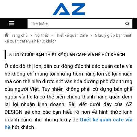
Trang chủ
>
Nội thất
>
Thiết kế quán Cafe
>
5 lưu ý giúp bạn thiết
kế quán cafe vỉa hè hút khách
5 LƯU Ý GIÚP BẠN THIẾT KẾ QUÁN CAFE VỈA HÈ HÚT KHÁCH
Ở các đô thị lớn, dân cư đông đúc thì các quán cafe vỉa
hè không chỉ mang tới những tiềm năng lớn về lợi nhuận
mà còn thể hiện được nét văn hóa đường phố đặc trưng
của người Việt. Tuy nhiên không phải cứ dựng bàn ghế
ngoài vỉa hè là có thể biến chúng thành hàng quán đem
lại lợi nhuận kinh doanh. Bài viết dưới đây của AZ
DESIGN sẽ cho các bạn hiểu rõ hơn về hình thức kinh
doanh cũng như những lưu ý để
thiết kế quán cafe vỉa
hè
hút khách.