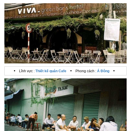
•
•
•
Lĩnh vực :
Thiết kế quán Cafe
Phong cách :
Á Đông