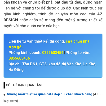
băn khoăn và chưa biết phải bắt đầu từ đâu, đừng ngạn
liên hệ với chúng tôi để được giúp đỡ. Các kiến trúc sư
giàu kinh nghiệm, trình độ chuyên môn cao của
AZ
DESIGN
chắc chắn sẽ mang đến một ý tưởng thiết kế
tuyệt vời cho quán cafe của bạn.
Liên hệ tư vấn thiết kế, thi công,
sửa chữa nhà
trọn gói
:
Phòng kinh doanh:
0855603456
Phòng tư vấn:
|
0855603456
Địa chỉ: Tòa DN1, CT3, khu đô thị Văn Khê, La Khê,
Hà Đông
CÓ THỂ BẠN QUAN TÂM
Những mẫu thiết kế quán cafe đẹp níu chân khách hàng
(4.155
lượt xem)