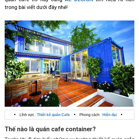
trong bài viết dưới đây nhé!
•
•
•
Lĩnh vực :
Thiết kế quán Cafe
Phong cách :
Hiện đại
Thế nào là quán cafe container?