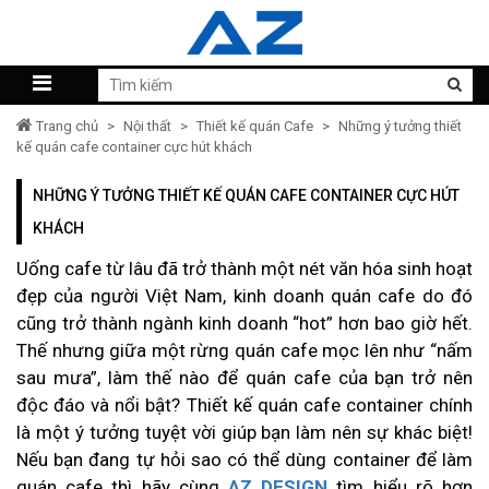
Trang chủ
>
Nội thất
>
Thiết kế quán Cafe
>
Những ý tưởng thiết
kế quán cafe container cực hút khách
NHỮNG Ý TƯỞNG THIẾT KẾ QUÁN CAFE CONTAINER CỰC HÚT
KHÁCH
Uống cafe từ lâu đã trở thành một nét văn hóa sinh hoạt
đẹp của người Việt Nam, kinh doanh quán cafe do đó
cũng trở thành ngành kinh doanh “hot” hơn bao giờ hết.
Thế nhưng giữa một rừng quán cafe mọc lên như “nấm
sau mưa”, làm thế nào để quán cafe của bạn trở nên
độc đáo và nổi bật? Thiết kế quán cafe container chính
là một ý tưởng tuyệt vời giúp bạn làm nên sự khác biệt!
Nếu bạn đang tự hỏi sao có thể dùng container để làm
quán cafe thì hãy cùng
AZ DESIGN
tìm hiểu rõ hơn