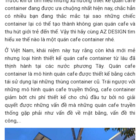
Trước khi đi tìm hiểu những xu hướng thiết kế quán cafe
container đang được ưa chuộng nhất hiện nay, chắc hẳn
có nhiều bạn đang thắc mắc tại sao những chiếc
container lại có thể tạo thành không gian quán cafe và
thu hút giới trẻ đến thế. Vậy thì hãy cùng AZ DESIGN tìm
hiểu xe thế nào là một quán cafe container nhé.
Ở Việt Nam, khái niệm này tuy rằng còn khá mới mẻ
nhưng loại hình thiết kế quán cafe container từ lâu đã
thịnh hành tại các nước phương Tây. Quán cafe
container là mô hình quán cafe được thiết kế bằng cách
tái sử dụng lại những thùng container cũ. Trái ngược với
những mô hình quán cafe truyền thống, cafe container
giảm bớt chi phí thiết kế cho chủ đầu tư bởi nó giải
quyết được những vấn đề mà những quán cafe truyền
thống gặp phải như vấn đề về mặt bằng, vấn đề thi
công,...