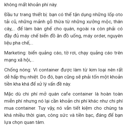
không mất khoản phí này.
Đầu tư trang thiết bị: bạn có thể tận dụng những lốp oto
tải cũ, những mảnh gỗ thừa từ những xưởng mộc, thân
cây,… để làm bàn ghế cho quán, ngoài ra còn phải có
đầy đủ máy chế biến đồ ăn đồ uống, máy order, nguyên
liệu pha chế,…
Marketing: biển quảng cáo, tờ rơi, chạy quảng cáo trên
mạng xã hội,...
Chống nóng: Vì container được làm từ kim loại nên rất
dễ hấp thụ nhiệt. Do đó, bạn cũng sẽ phải tốn một khoản
tiền kha khá để xử lý vấn đề này.
Mặc dù chi phí mở quán cafe container là hoàn toàn
miễn phí nhưng nó lại cần khoản chi phí khác như chi phí
mua container. Tuy vậy, nó vẫn tiết kiệm cho chúng ta
khá nhiều thời gian, công sức và tiền bạc, đáng để bạn
lựa chọn quan tâm.