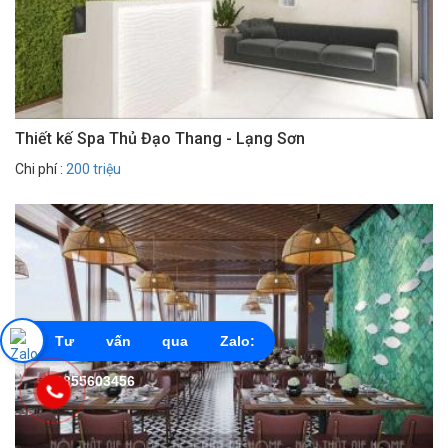
Thiết kế Spa Thủ Đạo Thang - Lạng Sơn
Chi phí :
200 triệu
Tư vấn qua Zalo:
0855603456