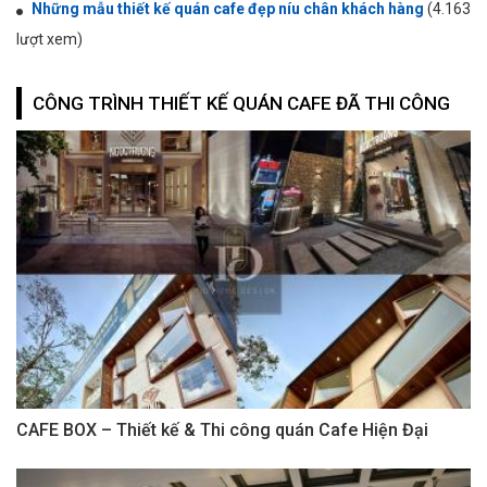
Những mẫu thiết kế quán cafe đẹp níu chân khách hàng
(4.163
lượt xem)
CÔNG TRÌNH THIẾT KẾ QUÁN CAFE ĐÃ THI CÔNG
CAFE BOX – Thiết kế & Thi công quán Cafe Hiện Đại