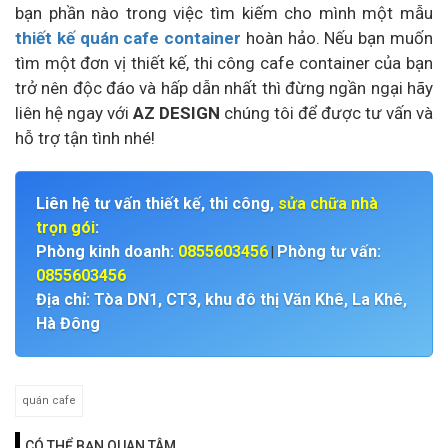
bạn phần nào trong việc tìm kiếm cho mình một mẫu
thiết kế quán cafe container
hoàn hảo. Nếu bạn muốn
tìm một đơn vị thiết kế, thi công cafe container của bạn
trở nên độc đáo và hấp dẫn nhất thì đừng ngần ngại hãy
liên hệ ngay với
AZ DESIGN
chúng tôi để được tư vấn và
hỗ trợ tận tình nhé!
Liên hệ tư vấn thiết kế, thi công,
sửa chữa nhà
trọn gói
:
Phòng kinh doanh:
0855603456
Phòng tư vấn:
|
0855603456
Địa chỉ: Tòa DN1, CT3, khu đô thị Văn Khê, La Khê,
Hà Đông
quán cafe
CÓ THỂ BẠN QUAN TÂM