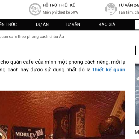
HỖ TRỢ THIẾT KẾ
TƯ VẤN 24
Miễn phí thiết kế 50%
Tận tâm, c
IẾN TRÚC
DỰ ÁN
TƯ VẤN
BÁO GIÁ
 quán cafe theo phong cách châu Âu
 cho quán cafe của mình một phong cách riêng, mới lạ
ong cách hay được sử dụng nhất đó là
thiết kế quán
M