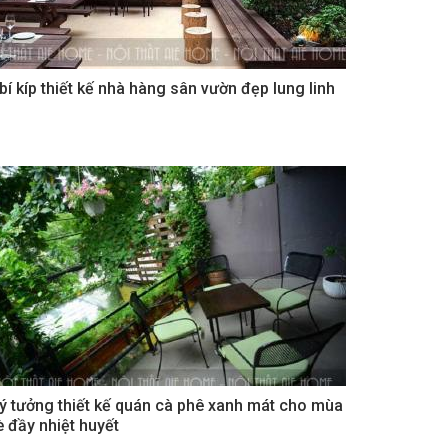
 bí kíp thiết kế nhà hàng sân vườn đẹp lung linh
 ý tưởng thiết kế quán cà phê xanh mát cho mùa
è đầy nhiệt huyết