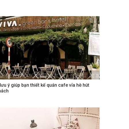
 lưu ý giúp bạn thiết kế quán cafe vỉa hè hút
hách