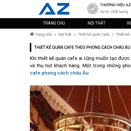
THƯƠNG HIỆU AZ
Uy tín, chất lượng
TRANG CHỦ
NỘI THẤT
K
Trang chủ
>
Nội thất
>
Thiết kế quán Cafe
>
Thiết kế
THIẾT KẾ QUÁN CAFE THEO PHONG CÁCH CHÂU ÂU
Khi thiết kế quán cafe ai cũng muốn tạo được
và thu hút khách hàng. Một trong những ph
cafe phong cách châu Âu
.