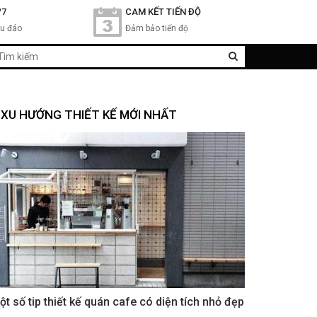
/7
CAM KẾT TIẾN ĐỘ
hu đáo
Đảm bảo tiến độ
XU HƯỚNG THIẾT KẾ MỚI NHẤT
ột số tip thiết kế quán cafe có diện tích nhỏ đẹp