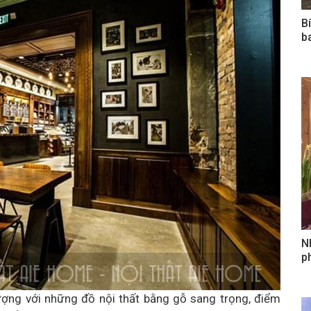
B
b
N
ph
ượng với những đồ nội thất bằng gỗ sang trọng, điểm