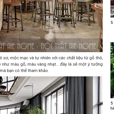
5
 sơ, mộc mạc và tự nhiên với các chất liệu từ gỗ thô,
ẹ như màu gỗ, màu vàng nhạt... đây là sẽ một ý tưởng
 mà bạn có thể tham khảo.
5
h