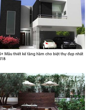
5+ Mẫu thiết kế tầng hầm cho biệt thự đẹp nhất
018