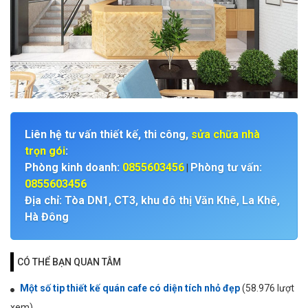
Liên hệ tư vấn thiết kế, thi công,
sửa chữa nhà
trọn gói
:
Phòng kinh doanh:
0855603456
Phòng tư vấn:
|
0855603456
Địa chỉ: Tòa DN1, CT3, khu đô thị Văn Khê, La Khê,
Hà Đông
CÓ THỂ BẠN QUAN TÂM
Một số tip thiết kế quán cafe có diện tích nhỏ đẹp
(58.976 lượt
xem)