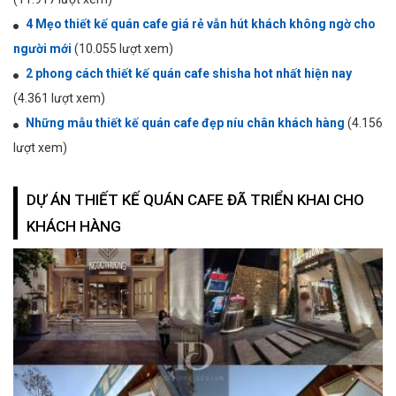
4 Mẹo thiết kế quán cafe giá rẻ vẫn hút khách không ngờ cho
người mới
(10.055 lượt xem)
2 phong cách thiết kế quán cafe shisha hot nhất hiện nay
(4.361 lượt xem)
Những mẫu thiết kế quán cafe đẹp níu chân khách hàng
(4.156
lượt xem)
DỰ ÁN THIẾT KẾ QUÁN CAFE ĐÃ TRIỂN KHAI CHO
KHÁCH HÀNG