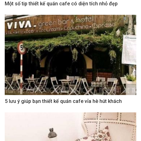
Một số tip thiết kế quán cafe có diện tích nhỏ đẹp
5 lưu ý giúp bạn thiết kế quán cafe vỉa hè hút khách