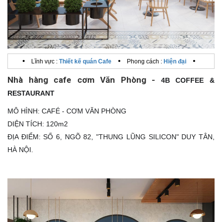
•
•
•
Lĩnh vực :
Thiết kế quán Cafe
Phong cách :
Hiện đại
Nhà hàng cafe cơm Văn Phòng -
4B COFFEE &
RESTAURANT
MÔ HÌNH: CAFÉ - CƠM VĂN PHÒNG
DIỆN TÍCH: 120m2
ĐỊA ĐIỂM: SỐ 6, NGÕ 82, "THUNG LŨNG SILICON" DUY TÂN,
HÀ NỘI.