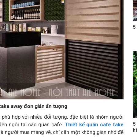
5
take away đơn giản ấn tượng
 phù hợp với nhiều đối tượng, đặc biệt là nhóm người
5
 đến ngồi tại các quán cafe.
Thiết kế quán cafe take
h
 là người mua mang về, chỉ cần một không gian nhỏ để