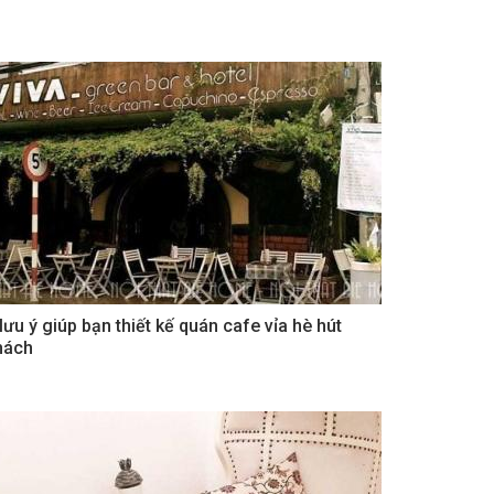
 lưu ý giúp bạn thiết kế quán cafe vỉa hè hút
hách