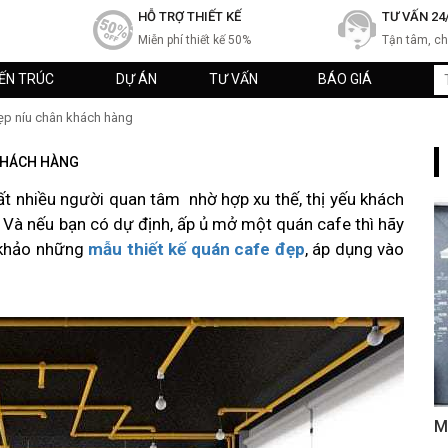
HỖ TRỢ THIẾT KẾ
TƯ VẤN 24
Miễn phí thiết kế 50%
Tận tâm, c
IẾN TRÚC
DỰ ÁN
TƯ VẤN
BÁO GIÁ
ẹp níu chân khách hàng
 KHÁCH HÀNG
t nhiều người quan tâm nhờ hợp xu thế, thị yếu khách
 Và nếu bạn có dự định, ấp ủ mở một quán cafe thì hãy
m khảo những
mẫu thiết kế quán cafe đẹp
, áp dụng vào
M