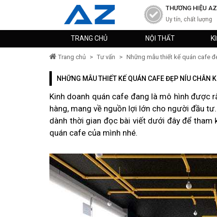
THƯƠNG HIỆU AZ
Uy tín, chất lượng
TRANG CHỦ
NỘI THẤT
K
Trang chủ
>
Tư vấn
>
Những mẫu thiết kế quán cafe đ
NHỮNG MẪU THIẾT KẾ QUÁN CAFE ĐẸP NÍU CHÂN
Kinh doanh quán cafe đang là mô hình được rấ
hàng, mang về nguồn lợi lớn cho người đầu tư.
dành thời gian đọc bài viết dưới đây để tha
quán cafe của mình nhé.