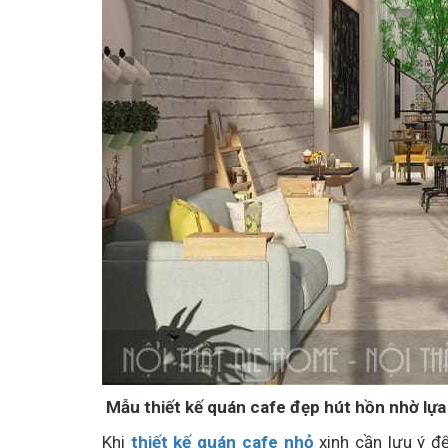
Mẫu thiết kế quán cafe đẹp hút hồn nhờ lựa c
Khi
thiết kế quán cafe nhỏ
xinh cần lưu ý đ