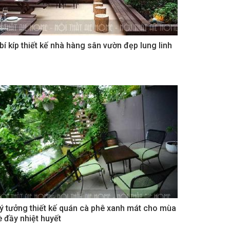
 bí kíp thiết kế nhà hàng sân vườn đẹp lung linh
 ý tưởng thiết kế quán cà phê xanh mát cho mùa
è đầy nhiệt huyết