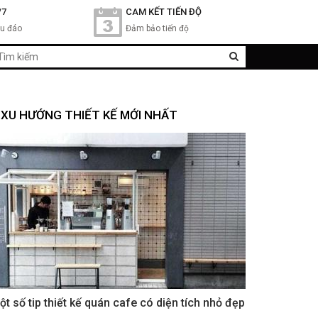
/7
CAM KẾT TIẾN ĐỘ
hu đáo
Đảm bảo tiến độ
XU HƯỚNG THIẾT KẾ MỚI NHẤT
ột số tip thiết kế quán cafe có diện tích nhỏ đẹp