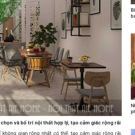
B
b
N
ph
họn và bố trí nội thất hợp lý, tạo cảm giác rộng rãi
ể không gian rộng nhất có thể, tạo cảm giác rộng rãi,