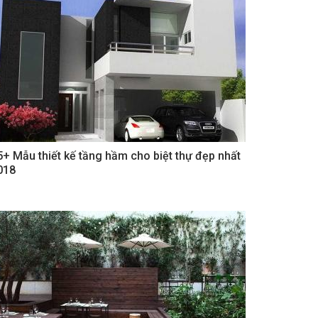
5+ Mẫu thiết kế tầng hầm cho biệt thự đẹp nhất
018