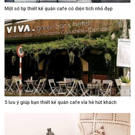
Một số tip thiết kế quán cafe có diện tích nhỏ đẹp
5 lưu ý giúp bạn thiết kế quán cafe vỉa hè hút khách