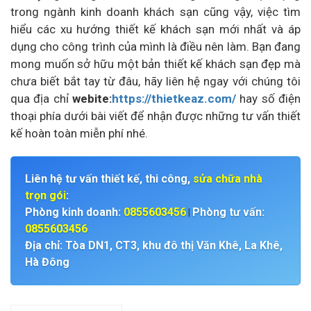
trong ngành kinh doanh khách sạn cũng vậy, việc tìm
hiểu các xu hướng thiết kế khách sạn mới nhất và áp
dụng cho công trình của mình là điều nên làm. Bạn đang
mong muốn sở hữu một bản thiết kế khách sạn đẹp mà
chưa biết bắt tay từ đâu, hãy liên hệ ngay với chúng tôi
qua địa chỉ
webite:
https://thietkeaz.com/
hay số điện
thoại phía dưới bài viết để nhận được những tư vấn thiết
kế hoàn toàn miễn phí nhé.
Liên hệ tư vấn thiết kế, thi công,
sửa chữa nhà
trọn gói
:
Phòng kinh doanh:
0855603456
Phòng tư vấn:
|
0855603456
Địa chỉ: Tòa DN1, CT3, khu đô thị Văn Khê, La Khê,
Hà Đông