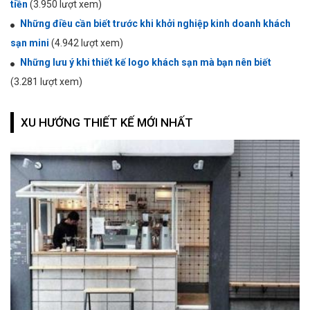
tiền
(3.950 lượt xem)
Những điều cần biết trước khi khởi nghiệp kinh doanh khách
sạn mini
(4.942 lượt xem)
Những lưu ý khi thiết kế logo khách sạn mà bạn nên biết
(3.281 lượt xem)
XU HƯỚNG THIẾT KẾ MỚI NHẤT