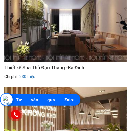
Thiết kế Spa Thủ Đạo Thang -Ba Đình
Chi phí :
230 triệu
Tư vấn qua Zalo:
0855603456