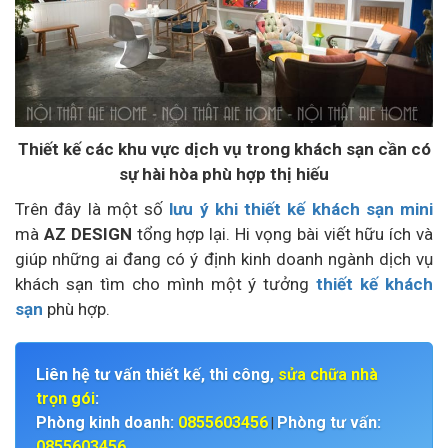
Thiết kế các khu vực dịch vụ trong khách sạn cần có
sự hài hòa phù hợp thị hiếu
Trên đây là một số
lưu ý khi thiết kế khách sạn mini
mà
AZ DESIGN
tổng hợp lại. Hi vọng bài viết hữu ích và
giúp những ai đang có ý định kinh doanh ngành dịch vụ
khách sạn tìm cho mình một ý tưởng
thiết kế khách
sạn
phù hợp.
Liên hệ tư vấn thiết kế, thi công,
sửa chữa nhà
trọn gói
:
Phòng kinh doanh:
0855603456
Phòng tư vấn:
|
0855603456