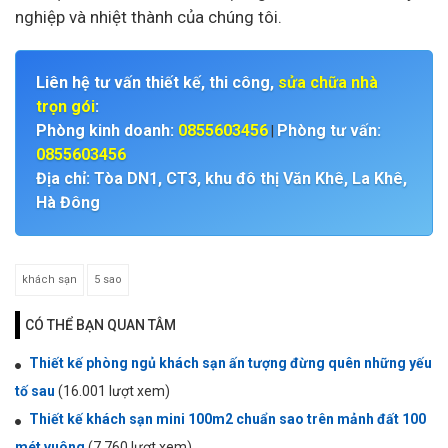
nghiệp và nhiệt thành của chúng tôi.
Liên hệ tư vấn thiết kế, thi công,
sửa chữa nhà
trọn gói
:
Phòng kinh doanh:
0855603456
Phòng tư vấn:
|
0855603456
Địa chỉ: Tòa DN1, CT3, khu đô thị Văn Khê, La Khê,
Hà Đông
khách sạn
5 sao
CÓ THỂ BẠN QUAN TÂM
Thiết kế phòng ngủ khách sạn ấn tượng đừng quên những yếu
tố sau
(16.001 lượt xem)
Thiết kế khách sạn mini 100m2 chuẩn sao trên mảnh đất 100
mét vuông
(7.760 lượt xem)