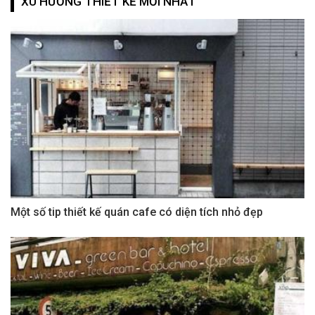
XU HƯỚNG THIẾT KẾ MỚI NHẤT
Một số tip thiết kế quán cafe có diện tích nhỏ đẹp