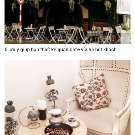
5 lưu ý giúp bạn thiết kế quán cafe vỉa hè hút khách