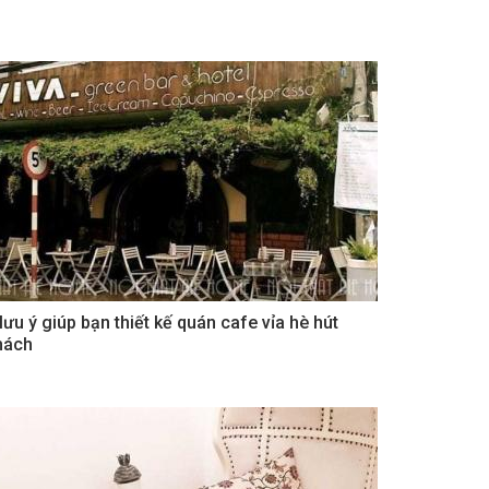
 lưu ý giúp bạn thiết kế quán cafe vỉa hè hút
hách