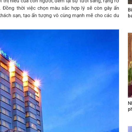
thị hiếu của con người, đem lại sự tươi sáng, rạng rỡ
h. Đồng thời việc chọn màu sắc hợp lý sẽ còn gây ấn
B
khách sạn, tạo ấn tượng vô cùng mạnh mẽ cho các du
b
N
ph