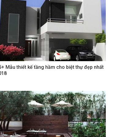
5+ Mẫu thiết kế tầng hầm cho biệt thự đẹp nhất
018