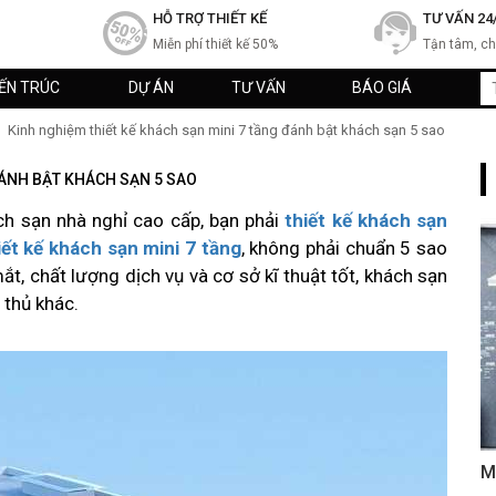
HỖ TRỢ THIẾT KẾ
TƯ VẤN 24
Miễn phí thiết kế 50%
Tận tâm, c
IẾN TRÚC
DỰ ÁN
TƯ VẤN
BÁO GIÁ
Kinh nghiệm thiết kế khách sạn mini 7 tầng đánh bật khách sạn 5 sao
ĐÁNH BẬT KHÁCH SẠN 5 SAO
ch sạn nhà nghỉ cao cấp, bạn phải
thiết kế khách sạn
iết kế khách sạn mini 7 tầng
, không phải chuẩn 5 sao
t, chất lượng dịch vụ và cơ sở kĩ thuật tốt, khách sạn
 thủ khác.
M