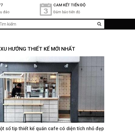
/7
CAM KẾT TIẾN ĐỘ
hu đáo
Đảm bảo tiến độ
XU HƯỚNG THIẾT KẾ MỚI NHẤT
ột số tip thiết kế quán cafe có diện tích nhỏ đẹp