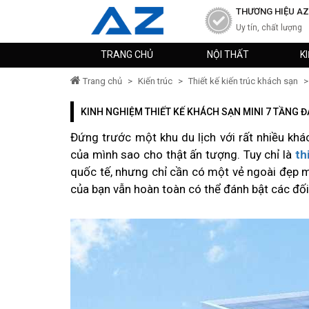
THƯƠNG HIỆU AZ
Uy tín, chất lượng
TRANG CHỦ
NỘI THẤT
K
Trang chủ
>
Kiến trúc
>
Thiết kế kiến trúc khách sạn
>
KINH NGHIỆM THIẾT KẾ KHÁCH SẠN MINI 7 TẦNG 
Đứng trước một khu du lịch với rất nhiều khá
của mình sao cho thật ấn tượng. Tuy chỉ là
th
quốc tế, nhưng chỉ cần có một vẻ ngoài đẹp mắ
của bạn vẫn hoàn toàn có thể đánh bật các đối