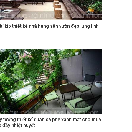
 bí kíp thiết kế nhà hàng sân vườn đẹp lung linh
 ý tưởng thiết kế quán cà phê xanh mát cho mùa
è đầy nhiệt huyết