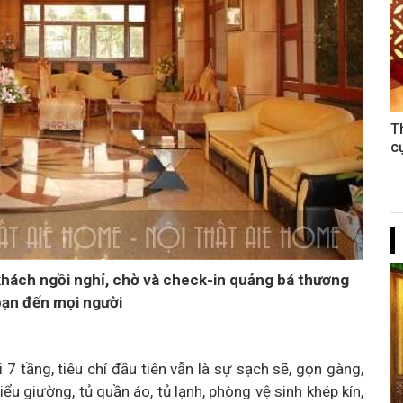
T
c
 khách ngồi nghỉ, chờ và check-in quảng bá thương
bạn đến mọi người
7 tầng, tiêu chí đầu tiên vẫn là sự sạch sẽ, gọn gàng,
ểu giường, tủ quần áo, tủ lạnh, phòng vệ sinh khép kín,