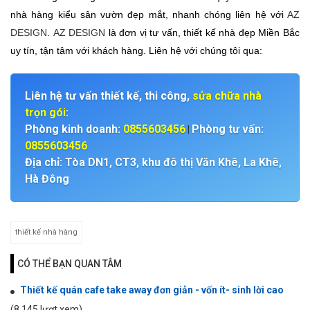
nhà hàng kiểu sân vườn đẹp mắt, nhanh chóng liên hệ với
AZ
DESIGN
.
AZ DESIGN
là đơn vị tư vấn, thiết kế nhà đẹp Miền Bắc
uy tín, tận tâm với khách hàng. Liên hệ với chúng tôi qua:
Liên hệ tư vấn thiết kế, thi công,
sửa chữa nhà
trọn gói
:
Phòng kinh doanh:
0855603456
Phòng tư vấn:
|
0855603456
Địa chỉ: Tòa DN1, CT3, khu đô thị Văn Khê, La Khê,
Hà Đông
thiết kế nhà hàng
CÓ THỂ BẠN QUAN TÂM
Thiết kế quán cafe take away đơn giản - vốn ít- sinh lời cao
(8.145 lượt xem)