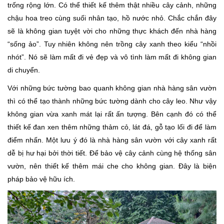
trống rộng lớn. Có thể thiết kế thêm thật nhiều cây cảnh, những
chậu hoa treo cùng suối nhân tạo, hồ nước nhỏ. Chắc chắn đây
sẽ là không gian tuyệt vời cho những thực khách đến nhà hàng
“sống ảo”. Tuy nhiên không nên trồng cây xanh theo kiểu “nhồi
nhót”. Nó sẽ làm mất đi vẻ đẹp và vô tình làm mất đi không gian
di chuyển.
Với những bức tường bao quanh không gian nhà hàng sân vườn
thì có thể tạo thành những bức tường dành cho cây leo. Như vậy
không gian vừa xanh mát lại rất ấn tượng. Bên cạnh đó có thể
thiết kế đan xen thêm những thảm cỏ, lát đá, gỗ tạo lối đi để làm
điểm nhấn. Một lưu ý đó là nhà hàng sân vườn với cây xanh rất
dễ bị hư hại bởi thời tiết. Để bảo vệ cây cảnh cùng hệ thống sân
vườn, nên thiết kế thêm mái che cho không gian. Đây là biện
pháp bảo vệ hữu ích.