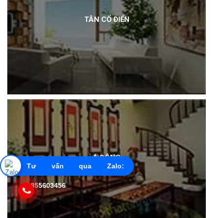
TÂN CỔ ĐIỂN
Á ĐÔNG
Tư vấn qua Zalo:
0855603456