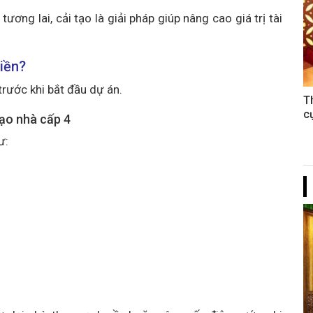
ơng lai, cải tạo là giải pháp giúp nâng cao giá trị tài
tiền?
trước khi bắt đầu dự án.
T
c
tạo nhà cấp 4
ư: