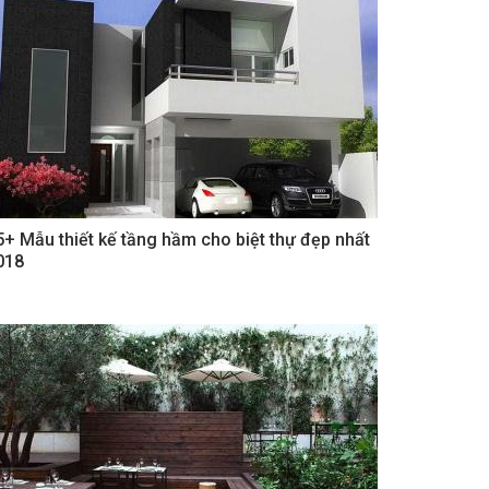
5+ Mẫu thiết kế tầng hầm cho biệt thự đẹp nhất
018