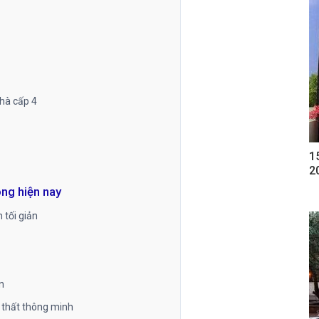
nhà cấp 4
1
2
ộng hiện nay
 tối giản
n
i thất thông minh