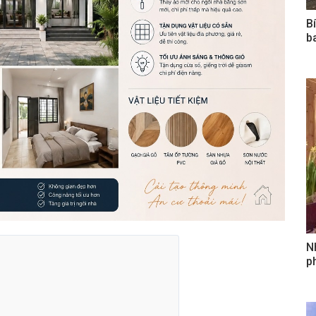
B
b
N
ph