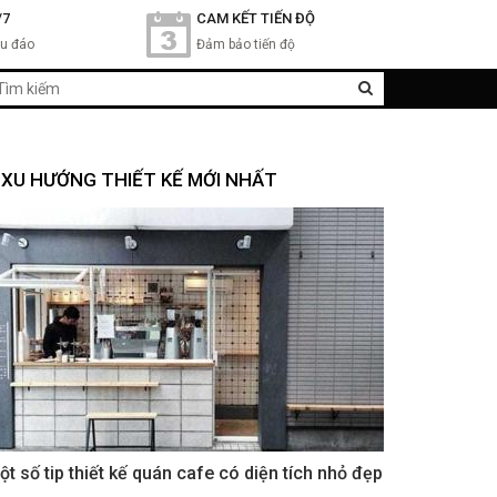
/7
CAM KẾT TIẾN ĐỘ
hu đáo
Đảm bảo tiến độ
XU HƯỚNG THIẾT KẾ MỚI NHẤT
ột số tip thiết kế quán cafe có diện tích nhỏ đẹp