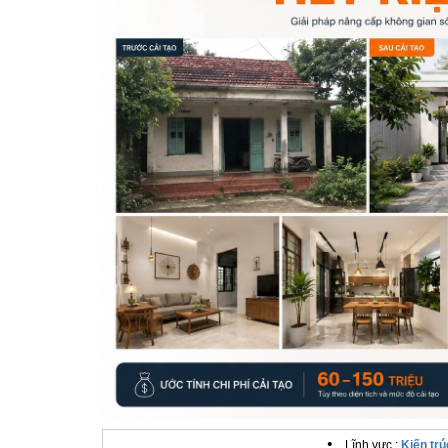
•
Lĩnh vực :
Kiến trú