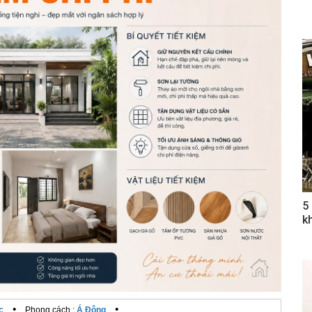
5
k
•
•
c
Phong cách :
Á Đông