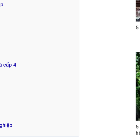
ệp
5
à cấp 4
nghiệp
5
h