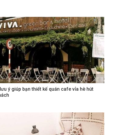
 lưu ý giúp bạn thiết kế quán cafe vỉa hè hút
hách