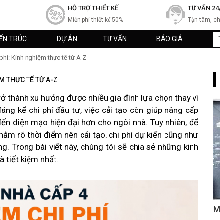
HỖ TRỢ THIẾT KẾ
TƯ VẤN 24
Miễn phí thiết kế 50%
Tận tâm, c
IẾN TRÚC
DỰ ÁN
TƯ VẤN
BÁO GIÁ
 phí: Kinh nghiệm thực tế từ A-Z
ỆM THỰC TẾ TỪ A-Z
ở thành xu hướng được nhiều gia đình lựa chọn thay vì
áng kể chi phí đầu tư, việc cải tạo còn giúp nâng cấp
ến diện mạo hiện đại hơn cho ngôi nhà. Tuy nhiên, để
n nắm rõ thời điểm nên cải tạo, chi phí dự kiến cũng như
g. Trong bài viết này, chúng tôi sẽ chia sẻ những kinh
à tiết kiệm nhất.
M