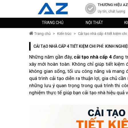
THƯƠNG HIỆU AZ
Uy tín, chất lượng
TRANG CHỦ
NỘI THẤT
K
Trang chủ
>
Kiến trúc
>
Cải tạo nhà cấp 4 tiết kiệm chi
CẢI TẠO NHÀ CẤP 4 TIẾT KIỆM CHI PHÍ: KINH NGHI
Những năm gần đây,
cải tạo nhà cấp 4
đang tr
xây mới hoàn toàn. Không chỉ giúp tiết kiệm đ
không gian sống, tối ưu công năng và mang đ
quá trình cải tạo diễn ra thuận lợi, gia chủ cầ
những lưu ý quan trọng trong quá trình thi côn
nghiệm thực tế giúp bạn cải tạo nhà hiệu quả v