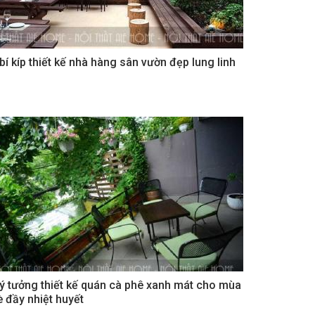
 bí kíp thiết kế nhà hàng sân vườn đẹp lung linh
 ý tưởng thiết kế quán cà phê xanh mát cho mùa
è đầy nhiệt huyết