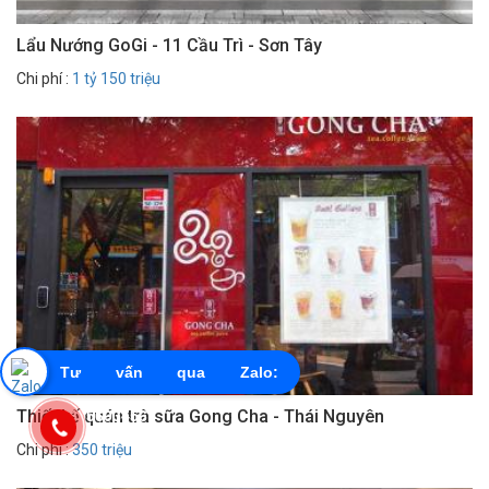
Lẩu Nướng GoGi - 11 Cầu Trì - Sơn Tây
Chi phí :
1 tỷ 150 triệu
Tư vấn qua Zalo:
Thiết kế quán trà sữa Gong Cha - Thái Nguyên
0855603456
Chi phí :
350 triệu