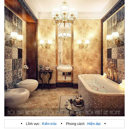
•
•
•
Lĩnh vực :
Kiến trúc
Phong cách :
Hiện đại