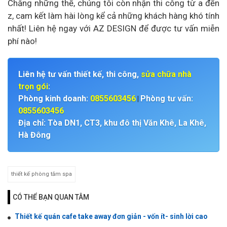
Chẳng những thế, chúng tôi còn nhận thi công từ a đến
z, cam kết làm hài lòng kể cả những khách hàng khó tính
nhất! Liên hệ ngay với AZ DESIGN để được tư vấn miễn
phí nào!
Liên hệ tư vấn thiết kế, thi công,
sửa chữa nhà
trọn gói
:
Phòng kinh doanh:
0855603456
Phòng tư vấn:
|
0855603456
Địa chỉ: Tòa DN1, CT3, khu đô thị Văn Khê, La Khê,
Hà Đông
thiết kế phòng tắm spa
CÓ THỂ BẠN QUAN TÂM
Thiết kế quán cafe take away đơn giản - vốn ít- sinh lời cao