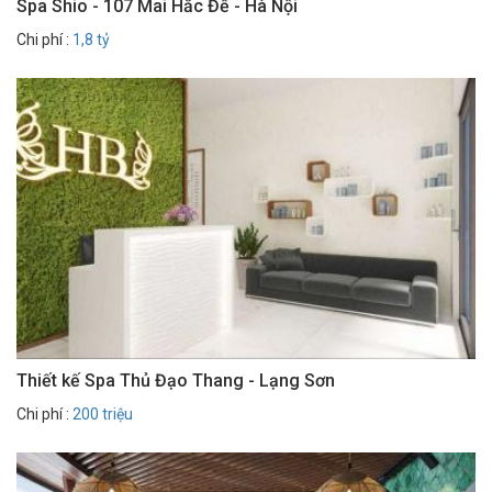
Spa Shio - 107 Mai Hắc Đế - Hà Nội
Chi phí :
1,8 tỷ
Thiết kế Spa Thủ Đạo Thang - Lạng Sơn
Chi phí :
200 triệu