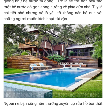
giống như bể nước tù đọng. Tức là sẽ tốt hơn nếu tạo
một bể nước có gợn sóng hướng về phía cửa nhà. Tuy là
chi tiết nhỏ nhưng sẽ là yếu tố không nên bỏ qua với
những người muốn kích hoạt tài vận.
Ngoài ra, bạn cũng nên thường xuyên cọ rửa hồ bơi thật