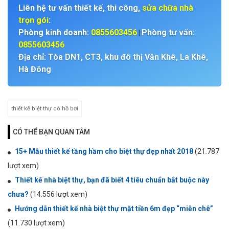
Liên hệ tư vấn thiết kế, thi công,
sửa chữa nhà
trọn gói
:
Phòng kinh doanh:
0855603456
Phòng tư vấn:
|
0855603456
Địa chỉ: Tòa DN1, CT3, khu đô thị Văn Khê, La Khê,
Hà Đông
thiết kế biệt thự có hồ bơi
CÓ THỂ BẠN QUAN TÂM
15+ Mẫu thiết kế tầng hầm cho biệt thự đẹp nhất 2018
(21.787
lượt xem)
Thiết kế nhà biệt thự, bạn đã biết 4 tiêu chuẩn bắt buộc này
chưa?
(14.556 lượt xem)
Hướng dẫn thiết kế nhà biệt thự mặt tiền 6m đẹp “miễn chê”
(11.730 lượt xem)