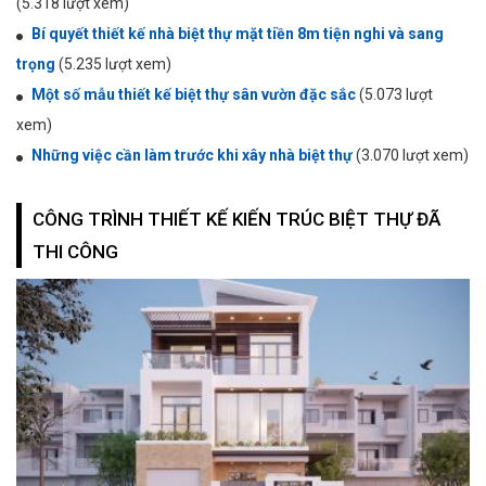
(5.318 lượt xem)
Bí quyết thiết kế nhà biệt thự mặt tiền 8m tiện nghi và sang
trọng
(5.235 lượt xem)
Một số mẫu thiết kế biệt thự sân vườn đặc sắc
(5.073 lượt
xem)
Những việc cần làm trước khi xây nhà biệt thự
(3.070 lượt xem)
CÔNG TRÌNH THIẾT KẾ KIẾN TRÚC BIỆT THỰ ĐÃ
THI CÔNG