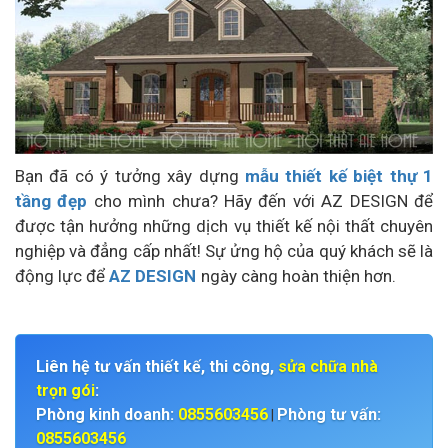
Bạn đã có ý tưởng xây dựng
mẫu thiết kế biệt thự 1
tầng đẹp
cho mình chưa? Hãy đến với AZ DESIGN để
được tận hưởng những dịch vụ thiết kế nội thất chuyên
nghiệp và đẳng cấp nhất! Sự ửng hộ của quý khách sẽ là
động lực để
AZ DESIGN
ngày càng hoàn thiện hơn.
Liên hệ tư vấn thiết kế, thi công,
sửa chữa nhà
trọn gói
:
Phòng kinh doanh:
0855603456
Phòng tư vấn:
|
0855603456