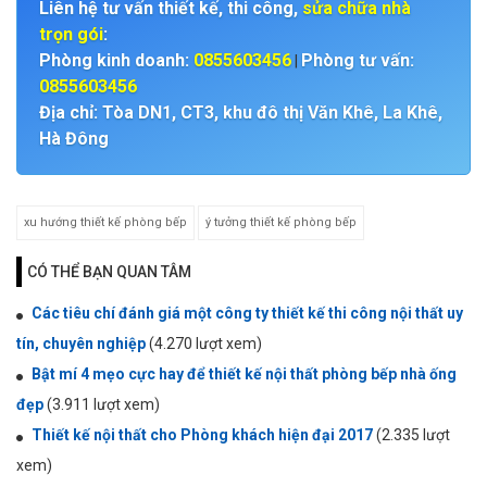
Liên hệ tư vấn thiết kế, thi công,
sửa chữa nhà
trọn gói
:
Phòng kinh doanh:
0855603456
Phòng tư vấn:
|
0855603456
Địa chỉ: Tòa DN1, CT3, khu đô thị Văn Khê, La Khê,
Hà Đông
xu hướng thiết kế phòng bếp
ý tưởng thiết kế phòng bếp
CÓ THỂ BẠN QUAN TÂM
Các tiêu chí đánh giá một công ty thiết kế thi công nội thất uy
tín, chuyên nghiệp
(4.270 lượt xem)
Bật mí 4 mẹo cực hay để thiết kế nội thất phòng bếp nhà ống
đẹp
(3.911 lượt xem)
Thiết kế nội thất cho Phòng khách hiện đại 2017
(2.335 lượt
xem)