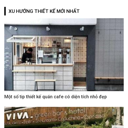
XU HƯỚNG THIẾT KẾ MỚI NHẤT
Một số tip thiết kế quán cafe có diện tích nhỏ đẹp