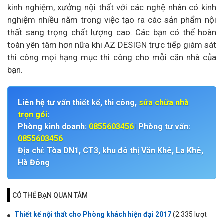
kinh nghiệm, xưởng nội thất với các nghệ nhân có kinh
nghiệm nhiều năm trong việc tạo ra các sản phẩm nội
thất sang trọng chất lượng cao. Các bạn có thể hoàn
toàn yên tâm hơn nữa khi AZ DESIGN trực tiếp giám sát
thi công mọi hạng mục thi công cho mỗi căn nhà của
bạn.
Liên hệ tư vấn thiết kế, thi công,
sửa chữa nhà
trọn gói
:
Phòng kinh doanh:
0855603456
Phòng tư vấn:
|
0855603456
Địa chỉ: Tòa DN1, CT3, khu đô thị Văn Khê, La Khê,
Hà Đông
CÓ THỂ BẠN QUAN TÂM
Thiết kế nội thất cho Phòng khách hiện đại 2017
(2.335 lượt