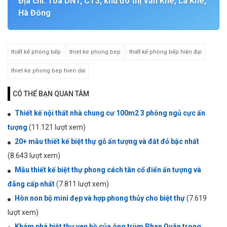
Địa chỉ: Tòa DN1, CT3, khu đô thị Văn Khê, La Khê,
Hà Đông
thiết kế phòng bếp
thiet ke phong bep
thiết kế phòng bếp hiện đại
thiet ke phong bep hien dai
CÓ THỂ BẠN QUAN TÂM
Thiết kế nội thất nhà chung cư 100m2 3 phòng ngủ cực ấn
tượng
(11.121 lượt xem)
20+ mẫu thiết kế biệt thự gỗ ấn tượng và đắt đỏ bậc nhất
(8.643 lượt xem)
Mẫu thiết kế biệt thự phong cách tân cổ điển ấn tượng và
đẳng cấp nhất
(7.811 lượt xem)
Hòn non bộ mini đẹp và hợp phong thủy cho biệt thự
(7.619
lượt xem)
Khám phá biệt thự ven hồ của ông trùm Phan Quân trong