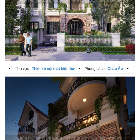
•
•
•
Lĩnh vực :
Thiết kế nội thất biệt thự
Phong cách :
Châu Âu