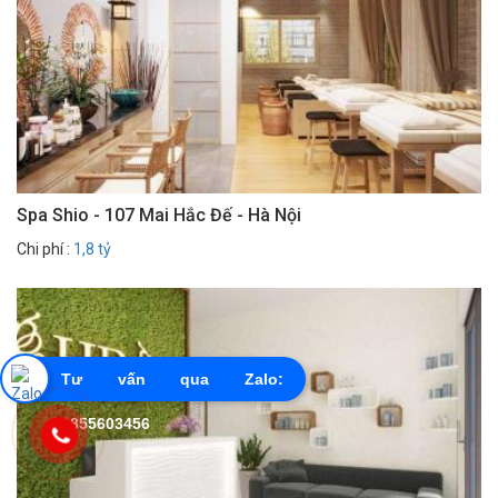
Spa Shio - 107 Mai Hắc Đế - Hà Nội
Chi phí :
1,8 tỷ
Tư vấn qua Zalo:
0855603456