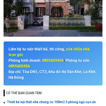
Liên hệ tư vấn thiết kế, thi công,
sửa chữa nhà
trọn gói
:
Phòng kinh doanh:
0855603456
Phòng tư vấn:
|
0855603456
Địa chỉ: Tòa DN1, CT3, khu đô thị Văn Khê, La Khê,
Hà Đông
CÓ THỂ BẠN QUAN TÂM
Thiết kế nội thất nhà chung cư 100m2 3 phòng ngủ cực ấn