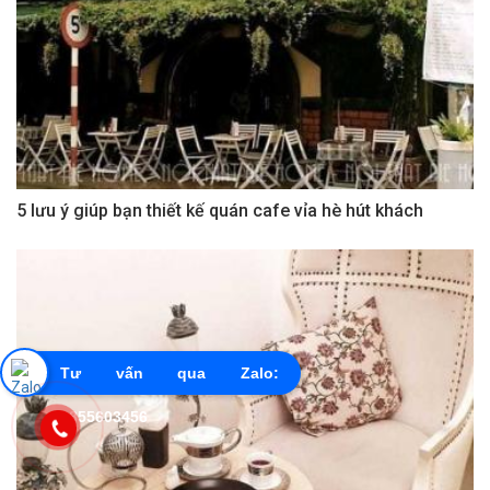
5 lưu ý giúp bạn thiết kế quán cafe vỉa hè hút khách
Tư vấn qua Zalo:
0855603456