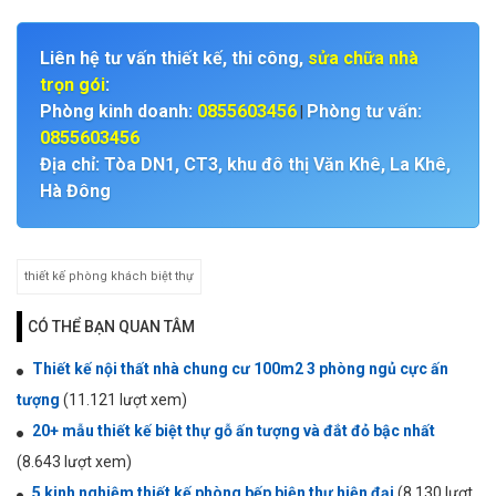
Liên hệ tư vấn thiết kế, thi công,
sửa chữa nhà
trọn gói
:
Phòng kinh doanh:
0855603456
Phòng tư vấn:
|
0855603456
Địa chỉ: Tòa DN1, CT3, khu đô thị Văn Khê, La Khê,
Hà Đông
thiết kế phòng khách biệt thự
CÓ THỂ BẠN QUAN TÂM
Thiết kế nội thất nhà chung cư 100m2 3 phòng ngủ cực ấn
tượng
(11.121 lượt xem)
20+ mẫu thiết kế biệt thự gỗ ấn tượng và đắt đỏ bậc nhất
(8.643 lượt xem)
5 kinh nghiệm thiết kế phòng bếp biện thự hiện đại
(8.130 lượt