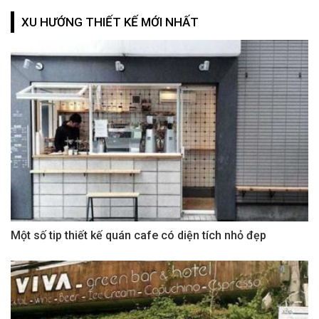
XU HƯỚNG THIẾT KẾ MỚI NHẤT
Một số tip thiết kế quán cafe có diện tích nhỏ đẹp