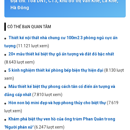
Địa chỉ: Tòa DN1, CT3, khu đô thị Văn Khê, La Khê,
Hà Đông
CÓ THỂ BẠN QUAN TÂM
Thiết kế nội thất nhà chung cư 100m2 3 phòng ngủ cực ấn
tượng
(11.121 lượt xem)
20+ mẫu thiết kế biệt thự gỗ ấn tượng và đắt đỏ bậc nhất
(8.643 lượt xem)
5 kinh nghiệm thiết kế phòng bếp biện thự hiện đại
(8.130 lượt
xem)
Mẫu thiết kế biệt thự phong cách tân cổ điển ấn tượng và
đẳng cấp nhất
(7.810 lượt xem)
Hòn non bộ mini đẹp và hợp phong thủy cho biệt thự
(7.619
lượt xem)
Khám phá biệt thự ven hồ của ông trùm Phan Quân trong
'Người phán xử'
(6.247 lượt xem)