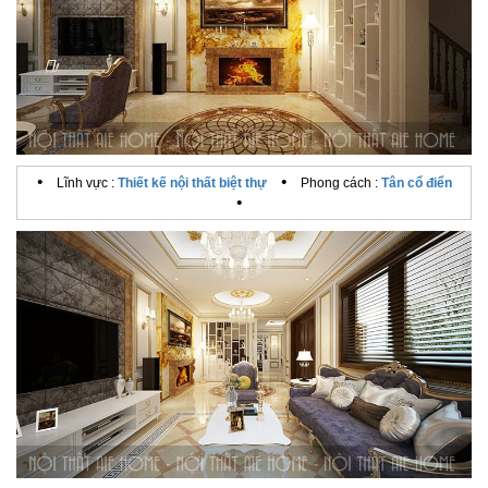
•
•
Lĩnh vực :
Thiết kế nội thất biệt thự
Phong cách :
Tân cổ điển
•