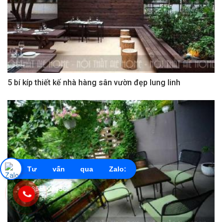
5 bí kíp thiết kế nhà hàng sân vườn đẹp lung linh
Tư vấn qua Zalo:
0855603456