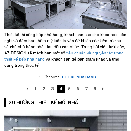
Thiết kế thi công bếp nhà hàng, khách sạn sao cho khoa học, tiện
nghi và đảm bảo thẩm mỹ luôn là vấn đề khiến các kiến trúc sư
và chủ nhà hàng phải đau đầu cân nhắc. Trong bài viết dưới đây,
AZ DESIGN sẽ mách bạn một số
tiêu chuẩn và nguyên tắc trong
thiết kế bếp nhà hàng
và khách sạn để bạn tham khảo và ứng
dụng trong thực tế.
•
Lĩnh vực :
THIẾT KẾ NHÀ HÀNG
1
2
3
4
5
6
7
8
XU HƯỚNG THIẾT KẾ MỚI NHẤT