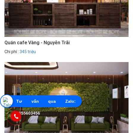
Quán cafe Vàng - Nguyễn Trãi
Chi phí :
345 triệu
Tư vấn qua Zalo:
0855603456