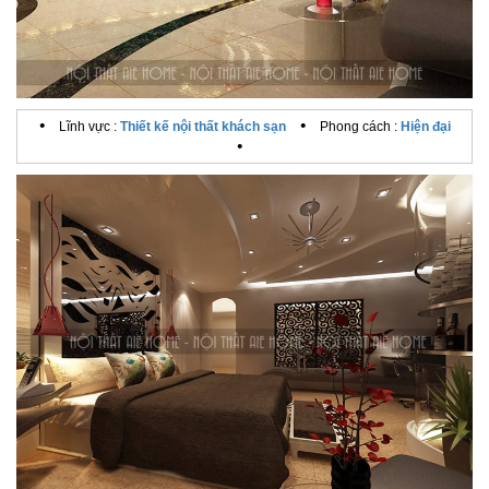
•
•
Lĩnh vực :
Thiết kế nội thất khách sạn
Phong cách :
Hiện đại
•