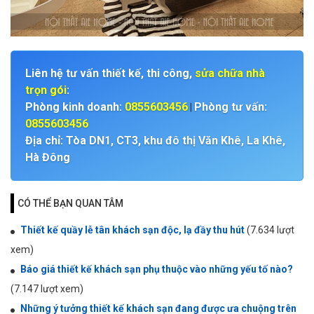
Liên hệ tư vấn thiết kế, thi công,
sửa chữa nhà
trọn gói
:
Phòng kinh doanh:
0855603456
Phòng tư vấn:
|
0855603456
Địa chỉ: Tòa DN1, CT3, khu đô thị Văn Khê, La Khê,
Hà Đông
CÓ THỂ BẠN QUAN TÂM
Thiết kế quầy lễ tân khách sạn độc, lạ đầy thu hút
(7.634 lượt
xem)
Báo giá thiết kế khách sạn phụ thuộc vào những yếu tố nào?
(7.147 lượt xem)
Những ý tưởng thiết kế khách sạn đang được ưa chuộng trên