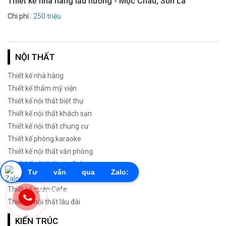
Thiết kế nhà hàng lẩu nướng - Mộc Châu, Sơn La
Chi phí :
250 triệu
NỘI THẤT
Thiết kế nhà hàng
Thiết kế thẩm mỹ viện
Thiết kế nội thất biệt thự
Thiết kế nội thất khách sạn
Thiết kế nội thất chung cư
Thiết kế phòng karaoke
Thiết kế nội thất văn phòng
Thiết kế nội thất gia đình
Tư vấn qua Zalo:
Thiết kế phòng cưới
Thiết kế quán Cafe
0855603456
Thiết kế nội thất lâu đài
KIẾN TRÚC