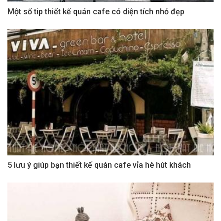
Một số tip thiết kế quán cafe có diện tích nhỏ đẹp
5 lưu ý giúp bạn thiết kế quán cafe vỉa hè hút khách