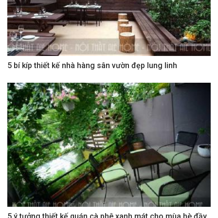
5 bí kíp thiết kế nhà hàng sân vườn đẹp lung linh
5 ý tưởng thiết kế quán cà phê xanh mát cho mùa hè đầy