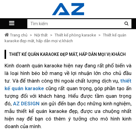
Trang chủ
>
Nội thất
>
Thiết kế phòng karaoke
>
Thiết kế quán
karaoke đẹp mắt, hấp dẫn mọi vị khách
THIẾT KẾ QUÁN KARAOKE ĐẸP MẮT, HẤP DẪN MỌI VỊ KHÁCH
Kinh doanh quán karaoke hiện nay đang rất phổ biến và
là loại hình béo bở mang về lợi nhuận lớn cho chủ đầu
tư. Và để thành công thì ngoài chất lượng dịch vụ,
thiết
kế quán karaoke
cũng rất quan trọng, góp phần tạo ấn
tượng đối với khách hàng. Hiểu được tầm quan trọng
đó,
AZ DESIGN
xin gửi đến bạn đọc những kinh nghiệm,
mẫu thiết kế quán karaoke đẹp, được ưa chuộng nhất
hiện nay để bạn có thêm ý tưởng cho mô hình kinh
doanh của mình.