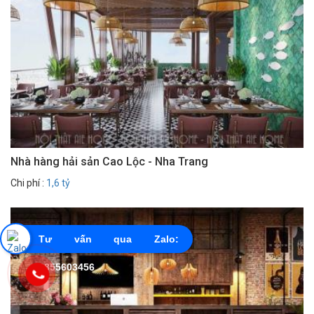
Nhà hàng hải sản Cao Lộc - Nha Trang
Chi phí :
1,6 tỷ
Tư vấn qua Zalo:
0855603456