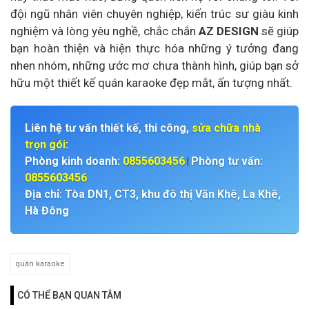
đội ngũ nhân viên chuyên nghiệp, kiến trúc sư giàu kinh
nghiệm và lòng yêu nghề, chắc chắn
AZ DESIGN
sẽ giúp
bạn hoàn thiện và hiện thực hóa những ý tưởng đang
nhen nhóm, những ước mơ chưa thành hình, giúp bạn sở
hữu một thiết kế quán karaoke đẹp mắt, ấn tượng nhất.
Liên hệ tư vấn thiết kế, thi công,
sửa chữa nhà
trọn gói
:
Phòng kinh doanh:
0855603456
Phòng tư vấn:
|
0855603456
Địa chỉ: Tòa DN1, CT3, khu đô thị Văn Khê, La Khê,
Hà Đông
quán karaoke
CÓ THỂ BẠN QUAN TÂM