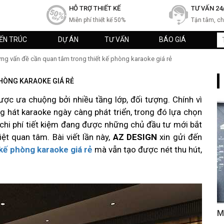
HỖ TRỢ THIẾT KẾ
TƯ VẤN 24
Miễn phí thiết kế 50%
Tận tâm, c
IẾN TRÚC
DỰ ÁN
TƯ VẤN
BÁO GIÁ
g vấn đề cần quan tâm trong thiết kế phòng karaoke giá rẻ
HÒNG KARAOKE GIÁ RẺ
ược ưa chuộng bởi nhiều tầng lớp, đối tượng. Chính vì
g hát karaoke ngày càng phát triển, trong đó lựa chọn
 chi phí tiết kiệm đang được những chủ đầu tư mới bắt
iệt quan tâm. Bài viết lần này,
AZ DESIGN
xin gửi đến
 kế phòng karaoke giá rẻ
mà vẫn tạo được nét thu hút,
M