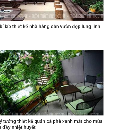
 bí kíp thiết kế nhà hàng sân vườn đẹp lung linh
 ý tưởng thiết kế quán cà phê xanh mát cho mùa
è đầy nhiệt huyết