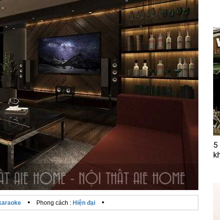
5
k
•
•
 karaoke
Phong cách :
Hiện đại