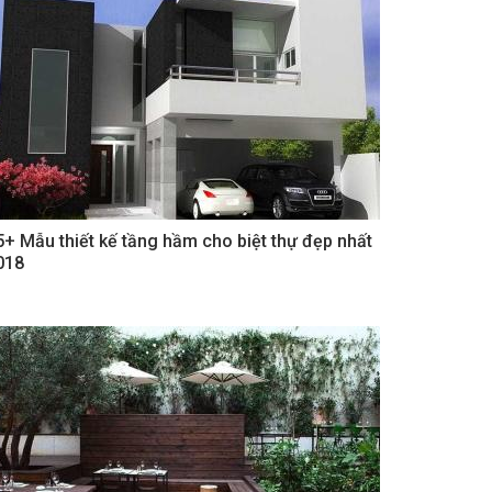
5+ Mẫu thiết kế tầng hầm cho biệt thự đẹp nhất
018