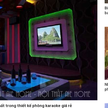
B
b
N
ph
ất trong thiết kế phòng karaoke giá rẻ