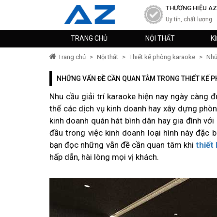
THƯƠNG HIỆU AZ
Uy tín, chất lượng
TRANG CHỦ
NỘI THẤT
K
Trang chủ
>
Nội thất
>
Thiết kế phòng karaoke
>
Nhữn
NHỮNG VẤN ĐỀ CẦN QUAN TÂM TRONG THIẾT KẾ P
Nhu cầu giải trí karaoke hiện nay ngày càng đ
thế các dịch vụ kinh doanh hay xây dựng phòn
kinh doanh quán hát bình dân hay gia đình với
đầu trong việc kinh doanh loại hình này đặc b
bạn đọc những vẫn đề cần quan tâm khi
thiết
hấp dẫn, hài lòng mọi vị khách.