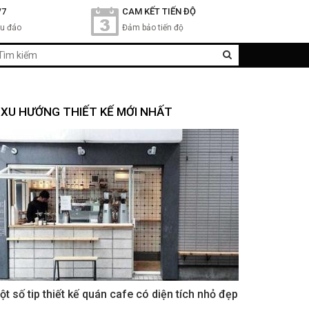
/7
CAM KẾT TIẾN ĐỘ
hu đáo
Đảm bảo tiến độ
XU HƯỚNG THIẾT KẾ MỚI NHẤT
ột số tip thiết kế quán cafe có diện tích nhỏ đẹp