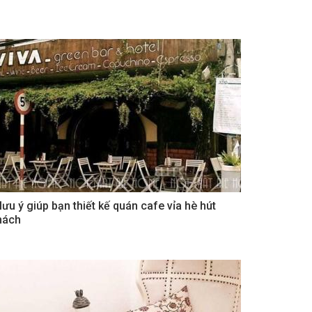
 lưu ý giúp bạn thiết kế quán cafe vỉa hè hút
hách